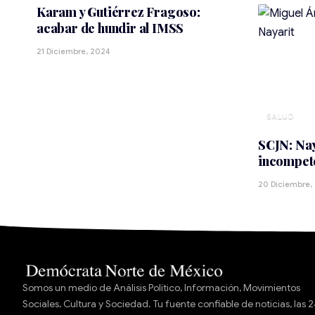
Karam y Gutiérrez Fragoso:
acabar de hundir al IMSS
21 Diciembre, 2024
SALUD
SCJN: Nay
incompet
20 Diciembre,
Somos un medio de Análisis Político, Información, Movimientos
Sociales, Cultura y Sociedad. Tu fuente confiable de noticias, las 