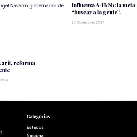
Influenza A/H1N1: la meta 
“buscar a la gente”.
27 Diciembre, 2024
arit, reforma
ente
 2024
Categorías
Estados
24
Nacional