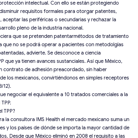
 protección intelectual. Con ello se están protegiendo
disminuir requisitos formales para otorgar patentes,
 aceptar las periféricas o secundarias y rechazar la
rrollo pleno de la industria nacional.
ciera que se pretenden patentarmétodos de tratamiento
ica que no se podrá operar a pacientes con metodolgías
patentadas, advierte. Se desconoce a ciencia
TPP que ya tienen avances sustanciales. Así que México,
 un contrato de adhesión preacordado, sin haber
 de los mexicanos, convirtiéndonos en simples receptores
8/12).
e negociar el equivalente a 10 tratados comerciales a la
l TPP.
el TPP?
ara la consultora IMS Health el mercado mexicano suma un
ares y los países de dónde se importa la mayor cantidad de
s. Desde que México eliminó en 2008 el requisito a las