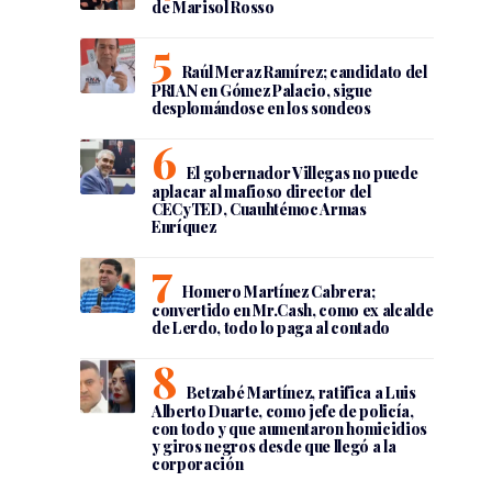
de Marisol Rosso
Raúl Meraz Ramírez; candidato del
PRIAN en Gómez Palacio, sigue
desplomándose en los sondeos
El gobernador Villegas no puede
aplacar al mafioso director del
CECyTED, Cuauhtémoc Armas
Enríquez
Homero Martínez Cabrera;
convertido en Mr.Cash, como ex alcalde
de Lerdo, todo lo paga al contado
Betzabé Martínez, ratifica a Luis
Alberto Duarte, como jefe de policía,
con todo y que aumentaron homicidios
y giros negros desde que llegó a la
corporación