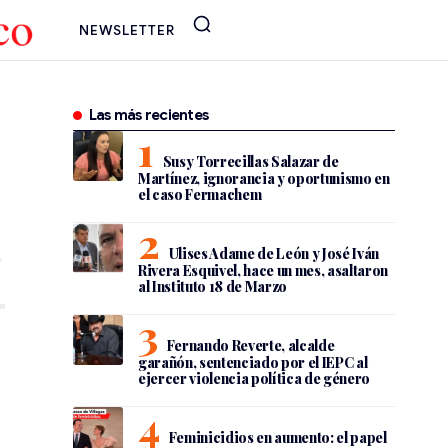
NEWSLETTER
Las más recientes
Susy Torrecillas Salazar de
Martínez, ignorancia y oportunismo en
el caso Fermachem
Ulises Adame de León y José Iván
Rivera Esquivel, hace un mes, asaltaron
al Instituto 18 de Marzo
Fernando Reverte, alcalde
garañón, sentenciado por el IEPC al
ejercer violencia política de género
Feminicidios en aumento: el papel