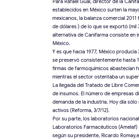
Para Rafael Gual, director de la Canif
establecidos en México surten la ma
mexicanos, la balanza comercial 2011 f
de dólares ) de lo que se exportó (mil 
alternativa de Canifarma consiste en
México.
Y es que hacia 1977, México producía 3
se preservó consistentemente hasta 1
firmas de farmoquímicos abastecían h
mientras el sector ostentaba un superá
La llegada del Tratado de Libre Comer
de insumos. El número de empresas dis
demanda de la industria. Hoy día sólo
activos (Reforma, 3/7/12).
Por su parte, los laboratorios nacion
Laboratorios Farmacéuticos (Amelaf)
según su presidente, Ricardo Romay,e