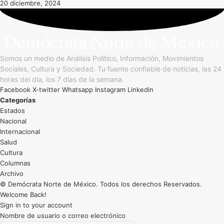
20 diciembre, 2024
Somos un medio de Análisis Político, Información, Movimientos
Sociales, Cultura y Sociedad. Tu fuente confiable de noticias, las 24
horas del día, los 7 días de la semana.
Facebook
X-twitter
Whatsapp
Instagram
Linkedin
Categorías
Estados
Nacional
Internacional
Salud
Cultura
Archivo
© Demócrata Norte de México. Todos los derechos Reservados.
Welcome Back!
Sign in to your account
Nombre de usuario o correo electrónico