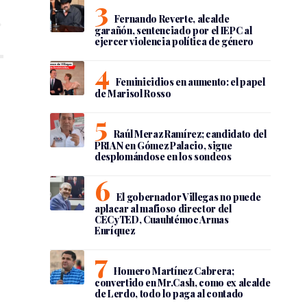
Fernando Reverte, alcalde
garañón, sentenciado por el IEPC al
ejercer violencia política de género
Feminicidios en aumento: el papel
de Marisol Rosso
Raúl Meraz Ramírez; candidato del
PRIAN en Gómez Palacio, sigue
desplomándose en los sondeos
El gobernador Villegas no puede
aplacar al mafioso director del
CECyTED, Cuauhtémoc Armas
Enríquez
Homero Martínez Cabrera;
convertido en Mr.Cash, como ex alcalde
de Lerdo, todo lo paga al contado