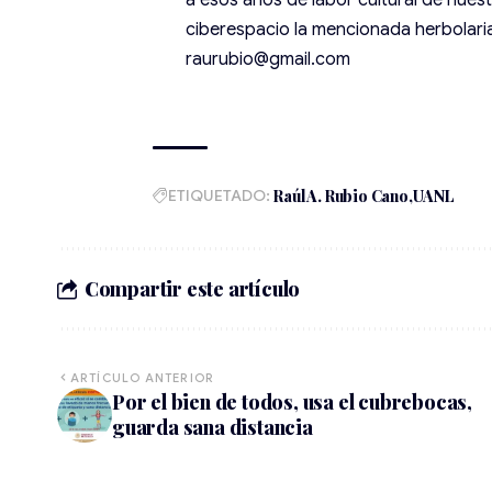
a esos años de labor cultural de nues
ciberespacio la mencionada herbolaria
raurubio@gmail.com
ETIQUETADO:
Raúl A. Rubio Cano
UANL
Compartir este artículo
ARTÍCULO ANTERIOR
Por el bien de todos, usa el cubrebocas,
guarda sana distancia