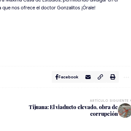
tra Máxima Casa de Estudios, permitiendo divulgar en el
 que nos ofrece el doctor Gonzalitos ¡Órale!
Facebook
ARTÍCULO SIGUIENTE
Tijuana: El viaducto elevado, obra de
corrupción