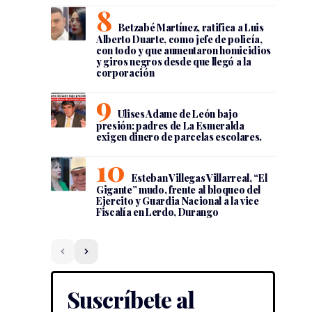
Betzabé Martínez, ratifica a Luis
Alberto Duarte, como jefe de policía,
con todo y que aumentaron homicidios
y giros negros desde que llegó a la
corporación
Ulises Adame de León bajo
presión: padres de La Esmeralda
exigen dinero de parcelas escolares.
Esteban Villegas Villarreal, “El
Gigante” mudo, frente al bloqueo del
Ejercito y Guardia Nacional a la vice
Fiscalía en Lerdo, Durango
Suscríbete al