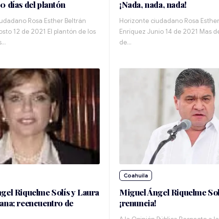
0 días del plantón
¡Nada, nada, nada!
iudadano Rosa Esther Beltrán
Horizonte ciudadano Rosa Esther
sto 12 de 2021 El plantón de los
Enríquez Junio 14 de 2021 Mas d
s…
de…
Coahuila
gel Riquelme Solís y Laura
Miguel Ángel Riquelme Sol
ana; reencuentro de
¡renuncia!