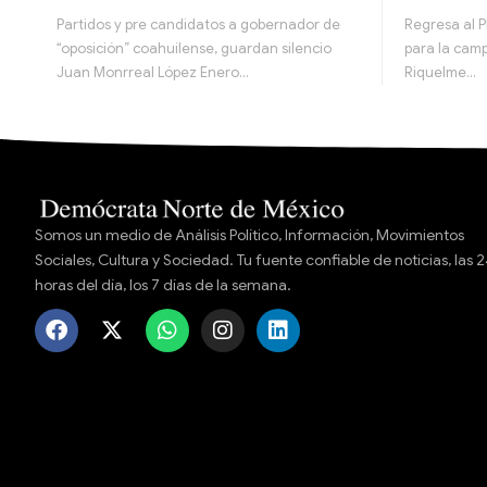
Partidos y pre candidatos a gobernador de
Regresa al 
“oposición” coahuilense, guardan silencio
para la cam
Juan Monrreal López Enero…
Riquelme…
Somos un medio de Análisis Político, Información, Movimientos
Sociales, Cultura y Sociedad. Tu fuente confiable de noticias, las 
horas del día, los 7 días de la semana.