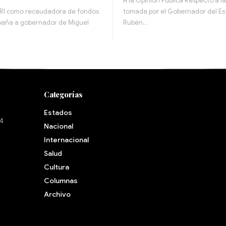
A la Opinión Pública Respecto a la
PRI como recaudadora de fondos
tomada por el Gobernador del E
paña a gobernador de Miguel
Rubén…
Categorías
Estados
24
Nacional
Internacional
Salud
Cultura
Archivo