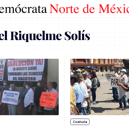
l Riquelme Solís
Coahuila