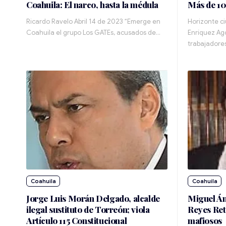
Coahuila: El narco, hasta la médula
Más de 10
Ricardo Ravelo Abril 14 de 2023 “Emerge en
Horizonte c
Coahuila el grupo Los GATEs, acusados de…
Enríquez Ago
trabajadore
Coahuila
Coahuila
Jorge Luis Morán Delgado, alcalde
Miguel Án
ilegal sustituto de Torreón; viola
Reyes Ret
Artículo 115 Constitucional
mafiosos