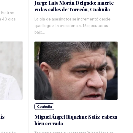
Jorge Luis Morán Delgado; muerte
en las calles de Torreón, Coahuila
 Beltrán
e 40 días
La ola de asesinatos se incrementó desde
que llegó a la presidencia; 16 ejecutados
bajo…
Coahuila
ís
Miguel Ángel Riquelme Solís; cabeza
bien cerrada