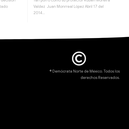
 decisión
Tan porro como su protector Rubén Moreira
stado
Valdez Juan Monrreal López Abril 17 del
2014…
© Demócrata Norte de México. Todos los
derechos Reservados.