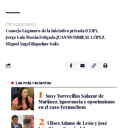
ETIQUETADO:
Consejo Lagunero de la iniciativa privada (CLIP)
Jorge Luis Morán Delgado
JUAN MONRREAL LÓPEZ
Miguel Ángel Riquelme Solís
Las más recientes
Susy Torrecillas Salazar de
Martínez, ignorancia y oportunismo
en el caso Fermachem
Ulises Adame de León y José