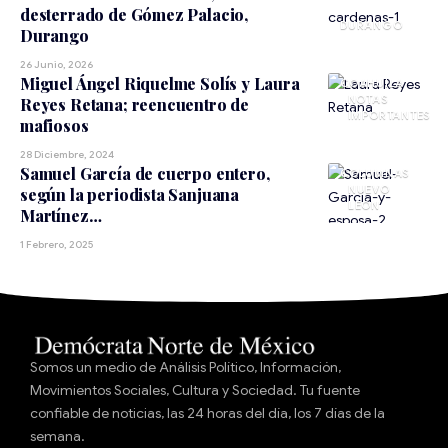
desterrado de Gómez Palacio,
DURANGO
Durango
26 Junio, 2026
Miguel Ángel Riquelme Solís y Laura
COAHUILA
NOTAS
Reyes Retana; reencuentro de
IMPORTANTES
mafiosos
28 Diciembre, 2024
Samuel García de cuerpo entero,
NUEVO
según la periodista Sanjuana
LEÓN
Martínez…
1 Febrero, 2025
Somos un medio de Análisis Político, Información,
Movimientos Sociales, Cultura y Sociedad. Tu fuente
confiable de noticias, las 24 horas del día, los 7 días de la
semana.