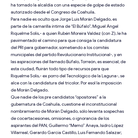
ha tomado la alcaldía con una especie de golpe de estado
autorizado desde el Congreso de Coahuila.
Para nadie es oculto que Jorge Luis Morán Delgado, es
parte de la camarilla íntima de “El Búfalo”, Miguel Ángel
Riquelme Solís,- a quien Rubén Moreira Valdez (con Z), le ha
pavimentado el camino para que consiga la candidatura
del PRI para gobernador, sometiendo a los comités
municipales del partido Revolucionario Institucional-, y en
las aspiraciones del llamado Búfalo, Torreón, es esencial; de
esta ciudad, fluirán todo tipo de recursos para que
Riquelme Solís,- ex porro del Tecnológico de la Laguna-, se
alce con la candidatura del tricolor. Por esol la imposición
de Morán Delgado.
Que nadie de los pre candidatos “opositores” a la
gubernatura de Coahuila, cuestione el inconstitucional
nombramiento de Morán Delgado, sólo levanta sospechas
de cocertacesiones, omisiones, o ignorancia de los
aspirantes del PAN; Guillermo “Memo” Anaya, Isidro López
Villarreal, Gerardo García Castillo, Luis Fernando Salazar;