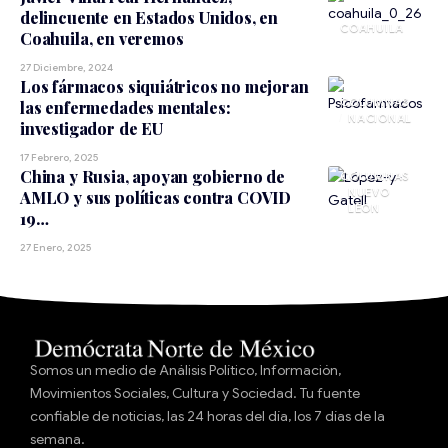
delincuente en Estados Unidos, en
COAHUILA
Coahuila, en veremos
27 Diciembre, 2024
Los fármacos siquiátricos no mejoran
las enfermedades mentales:
NACIONAL
investigador de EU
17 Febrero, 2025
China y Rusia, apoyan gobierno de
NUEVO
AMLO y sus políticas contra COVID
LEÓN
19…
27 Enero, 2025
Somos un medio de Análisis Político, Información,
Movimientos Sociales, Cultura y Sociedad. Tu fuente
confiable de noticias, las 24 horas del día, los 7 días de la
semana.