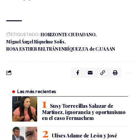
ETIQUETADO:
HORIZONTE CIUDADANO
Miguel Ángel Riquelme Solís
ROSA ESTHER BELTRÁN ENRÍQUEZ
UA de C
UAAAN
Las más recientes
Susy Torrecillas Salazar de
Martínez, ignorancia y oportunismo
en el caso Fermachem
Ulises Adame de León y José