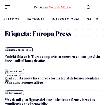
ESTADOS
NACIONAL
INTERNACIONAL
SALUD
Etiqueta:
Europa Press
Ciencia y Tecnología
Toda la vida en la Tierra comparte un ancestro común que vivió
hace 4 mil millones de años
Internacional
Fósil aporta nueva luz sobre la forma facial de los neardentales
y sus adaptaciones al frío
Internacional
Más de mil 400 figuras del cine boicotean a firmas israelíes
“implicadas en el genocidio”