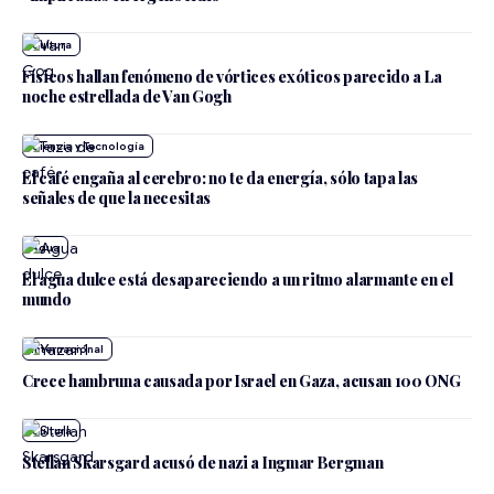
Cultura
Físicos hallan fenómeno de vórtices exóticos parecido a La
noche estrellada de Van Gogh
Ciencia y Tecnología
El café engaña al cerebro: no te da energía, sólo tapa las
señales de que la necesitas
Agua
El agua dulce está desapareciendo a un ritmo alarmante en el
mundo
Internacional
Crece hambruna causada por Israel en Gaza, acusan 100 ONG
Cultura
Stellan Skarsgard acusó de nazi a Ingmar Bergman