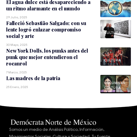
El agua dulce está desapareciendo a
un ritmo alarmante en el mundo
AGUA
29 Julio, 2025
Falleció Sebastião Salgado; con su
lente logró enlazar compromiso
CULTURA
social y arte
30 Mayo, 2025
New York Dolls, los punks antes del
punk que mejor entendieron el
CULTURA
rocanrol
7 Marzo, 2025
Las madres de la patria
25 Enero, 2025
CULTURA
Somos un medio de Análisis Político, Información,
Movimientos Sociales, Cultura y Sociedad. Tu fuente