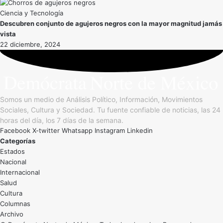
Ciencia y Tecnología
Descubren conjunto de agujeros negros con la mayor magnitud jamás
vista
22 diciembre, 2024
Somos un medio de Análisis Político, Información, Movimientos
Sociales, Cultura y Sociedad. Tu fuente confiable de noticias, las 24
horas del día, los 7 días de la semana.
Facebook
X-twitter
Whatsapp
Instagram
Linkedin
Categorías
Estados
Nacional
Internacional
Salud
Cultura
Archivo