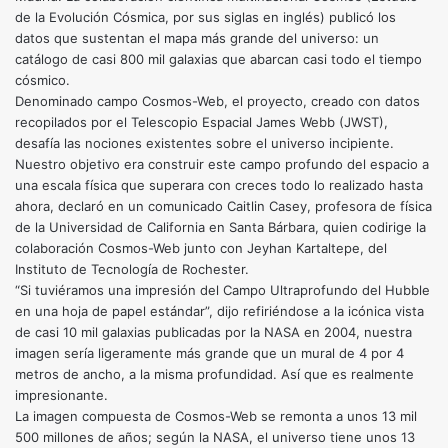
de la Evolución Cósmica, por sus siglas en inglés) publicó los
datos que sustentan el mapa más grande del universo: un
catálogo de casi 800 mil galaxias que abarcan casi todo el tiempo
cósmico.
Denominado campo Cosmos-Web, el proyecto, creado con datos
recopilados por el Telescopio Espacial James Webb (JWST),
desafía las nociones existentes sobre el universo incipiente.
Nuestro objetivo era construir este campo profundo del espacio a
una escala física que superara con creces todo lo realizado hasta
ahora, declaró en un comunicado Caitlin Casey, profesora de física
de la Universidad de California en Santa Bárbara, quien codirige la
colaboración Cosmos-Web junto con Jeyhan Kartaltepe, del
Instituto de Tecnología de Rochester.
“Si tuviéramos una impresión del Campo Ultraprofundo del Hubble
en una hoja de papel estándar”, dijo refiriéndose a la icónica vista
de casi 10 mil galaxias publicadas por la NASA en 2004, nuestra
imagen sería ligeramente más grande que un mural de 4 por 4
metros de ancho, a la misma profundidad. Así que es realmente
impresionante.
La imagen compuesta de Cosmos-Web se remonta a unos 13 mil
500 millones de años; según la NASA, el universo tiene unos 13