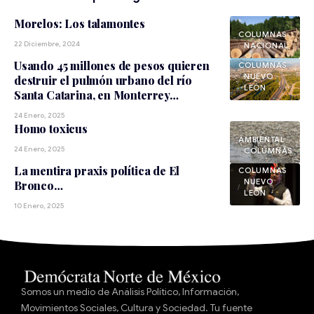
Morelos: Los talamontes
22 Diciembre, 2024
NACIONAL
Usando 45 millones de pesos quieren
NUEVO
destruir el pulmón urbano del río
LEÓN
Santa Catarina, en Monterrey…
24 Enero, 2025
Homo toxicus
AMBIENTAL
24 Enero, 2025
La mentira praxis política de El
NUEVO
Bronco…
LEÓN
10 Enero, 2025
Somos un medio de Análisis Político, Información,
Movimientos Sociales, Cultura y Sociedad. Tu fuente