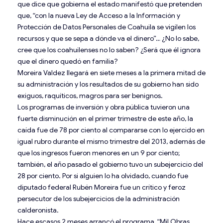
que dice que gobierna el estado manifestó que pretenden
que, “con la nueva Ley de Acceso a la Información y
Protección de Datos Personales de Coahuila se vigilen los
recursos y que se sepa a dónde va el dinero”… ¿No lo sabe,
cree que los coahuilenses no lo saben? ¿Será que él ignora
que el dinero quedó en familia?
Moreira Valdez llegará en siete meses a la primera mitad de
su administración y los resultados de su gobierno han sido
exiguos, raquíticos, magros para ser benignos.
Los programas de inversión y obra pública tuvieron una
fuerte disminución en el primer trimestre de este año, la
caída fue de 78 por ciento al compararse con lo ejercido en
igual rubro durante el mismo trimestre del 2013, además de
que los ingresos fueron menores en un 9 por ciento;
también, el año pasado el gobierno tuvo un subejercicio del
28 por ciento. Por si alguien lo ha olvidado, cuando fue
diputado federal Rubén Moreira fue un crítico y feroz
persecutor de los subejercicios de la administración
calderonista.
Hace escasos 2 meses arrancó el programa, “Mil Obras