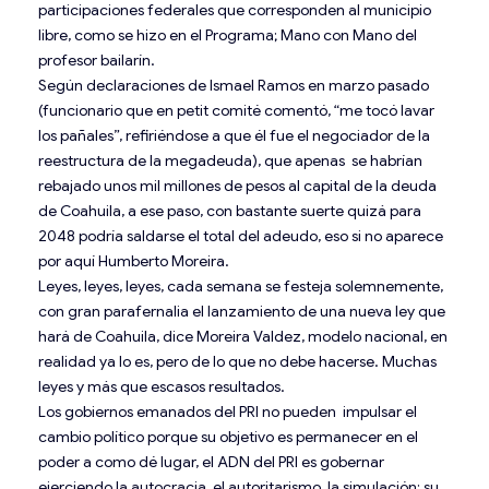
participaciones federales que corresponden al municipio
libre, como se hizo en el Programa; Mano con Mano del
profesor bailarín.
Según declaraciones de Ismael Ramos en marzo pasado
(funcionario que en petit comité comentó, “me tocó lavar
los pañales”, refiriéndose a que él fue el negociador de la
reestructura de la megadeuda), que apenas se habrían
rebajado unos mil millones de pesos al capital de la deuda
de Coahuila, a ese paso, con bastante suerte quizá para
2048 podría saldarse el total del adeudo, eso si no aparece
por aquí Humberto Moreira.
Leyes, leyes, leyes, cada semana se festeja solemnemente,
con gran parafernalia el lanzamiento de una nueva ley que
hará de Coahuila, dice Moreira Valdez, modelo nacional, en
realidad ya lo es, pero de lo que no debe hacerse. Muchas
leyes y más que escasos resultados.
Los gobiernos emanados del PRI no pueden impulsar el
cambio político porque su objetivo es permanecer en el
poder a como dé lugar, el ADN del PRI es gobernar
ejerciendo la autocracia, el autoritarismo, la simulación; su