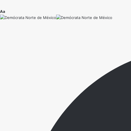
Ajustador
Aa
de
fuente