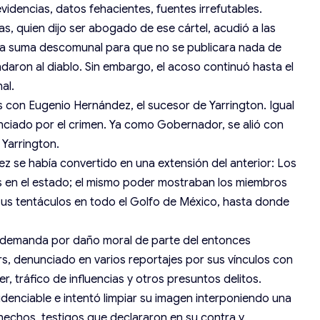
videncias, datos fehacientes, fuentes irrefutables.
s, quien dijo ser abogado de ese cártel, acudió a las
na suma descomunal para que no se publicara nada de
ndaron al diablo. Sin embargo, el acoso continuó hasta el
al.
 con Eugenio Hernández, el sucesor de Yarrington. Igual
anciado por el crimen. Ya como Gobernador, se alió con
 Yarrington.
z se había convertido en una extensión del anterior: Los
es en el estado; el mismo poder mostraban los miembros
 sus tentáculos en todo el Golfo de México, hasta donde
a demanda por daño moral de parte del entonces
, denunciado en varios reportajes por sus vínculos con
r, tráfico de influencias y otros presuntos delitos.
idenciable e intentó limpiar su imagen interponiendo una
echos, testigos que declararon en su contra y