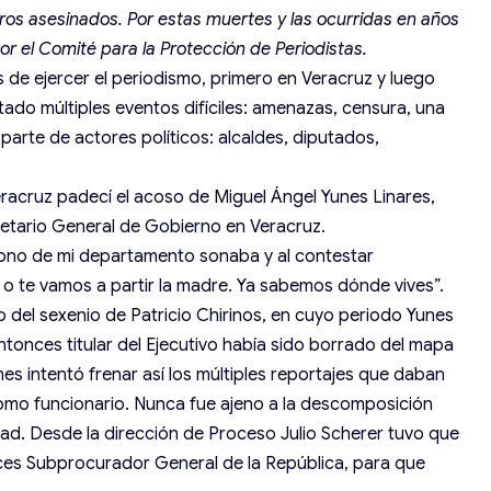
ros asesinados. Por estas muertes y las ocurridas en años
r el Comité para la Protección de Periodistas.
 de ejercer el periodismo, primero en Veracruz y luego
ado múltiples eventos difíciles: amenazas, censura, una
arte de actores políticos: alcaldes, diputados,
racruz padecí el acoso de Miguel Ángel Yunes Linares,
tario General de Gobierno en Veracruz.
ono de mi departamento sonaba y al contestar
o te vamos a partir la madre. Ya sabemos dónde vives”.
o del sexenio de Patricio Chirinos, en cuyo periodo Yunes
onces titular del Ejecutivo había sido borrado del mapa
s intentó frenar así los múltiples reportajes que daban
omo funcionario. Nunca fue ajeno a la descomposición
ad. Desde la dirección de Proceso Julio Scherer tuvo que
ces Subprocurador General de la República, para que