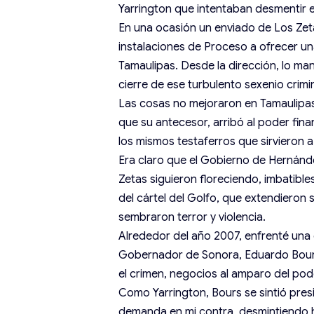
Yarrington que intentaban desmentir e
En una ocasión un enviado de Los Zeta
instalaciones de Proceso a ofrecer u
Tamaulipas. Desde la dirección, lo ma
cierre de ese turbulento sexenio crimin
Las cosas no mejoraron en Tamaulipas
que su antecesor, arribó al poder fin
los mismos testaferros que sirvieron a
Era claro que el Gobierno de Hernánde
Zetas siguieron floreciendo, imbatibl
del cártel del Golfo, que extendieron
sembraron terror y violencia.
Alrededor del año 2007, enfrenté un
Gobernador de Sonora, Eduardo Bours
el crimen, negocios al amparo del pode
Como Yarrington, Bours se sintió pres
demanda en mi contra, desmintiendo h