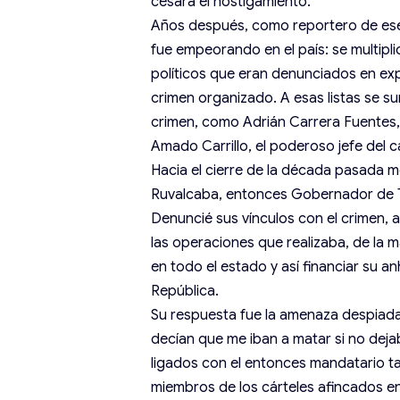
cesara el hostigamiento.
Años después, como reportero de ese s
fue empeorando en el país: se multipl
políticos que eran denunciados en exp
crimen organizado. A esas listas se s
crimen, como Adrián Carrera Fuentes
Amado Carrillo, el poderoso jefe del c
Hacia el cierre de la década pasada 
Ruvalcaba, entonces Gobernador de Ta
Denuncié sus vínculos con el crimen, a
las operaciones que realizaba, de la 
en todo el estado y así financiar su a
República.
Su respuesta fue la amenaza despiada
decían que me iban a matar si no deja
ligados con el entonces mandatario ta
miembros de los cárteles afincados en