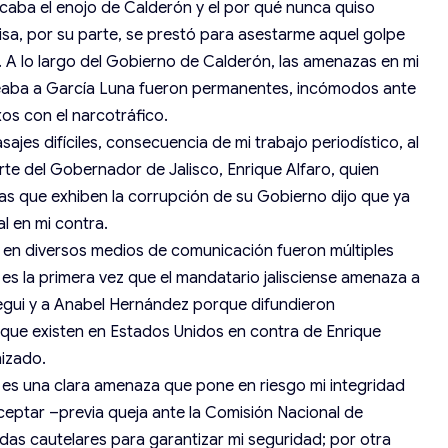
icaba el enojo de Calderón y el por qué nunca quiso
visa, por su parte, se prestó para asestarme aquel golpe
o. A lo largo del Gobierno de Calderón, las amenazas en mi
deaba a García Luna fueron permanentes, incómodos ante
os con el narcotráfico.
jes difíciles, consecuencia de mi trabajo periodístico, al
te del Gobernador de Jalisco, Enrique Alfaro, quien
as que exhiben la corrupción de su Gobierno dijo que ya
 en mi contra.
y en diversos medios de comunicación fueron múltiples
 es la primera vez que el mandatario jalisciense amenaza a
egui y a Anabel Hernández porque difundieron
 que existen en Estados Unidos en contra de Enrique
nizado.
 es una clara amenaza que pone en riesgo mi integridad
 aceptar –previa queja ante la Comisión Nacional de
s cautelares para garantizar mi seguridad; por otra