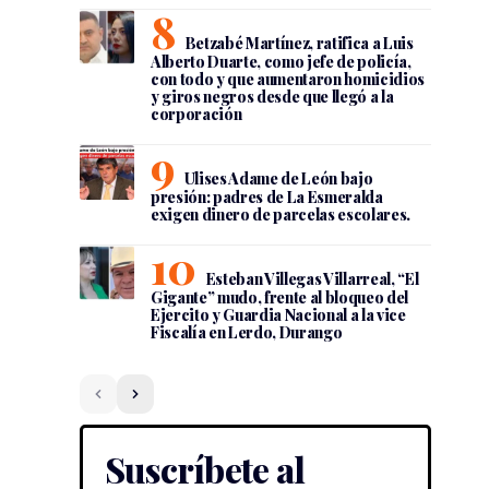
Betzabé Martínez, ratifica a Luis
Alberto Duarte, como jefe de policía,
con todo y que aumentaron homicidios
y giros negros desde que llegó a la
corporación
Ulises Adame de León bajo
presión: padres de La Esmeralda
exigen dinero de parcelas escolares.
Esteban Villegas Villarreal, “El
Gigante” mudo, frente al bloqueo del
Ejercito y Guardia Nacional a la vice
Fiscalía en Lerdo, Durango
Suscríbete al