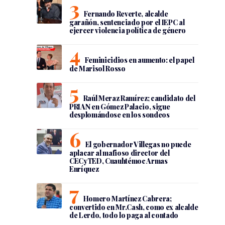
Fernando Reverte, alcalde
garañón, sentenciado por el IEPC al
ejercer violencia política de género
Feminicidios en aumento: el papel
de Marisol Rosso
Raúl Meraz Ramírez; candidato del
PRIAN en Gómez Palacio, sigue
desplomándose en los sondeos
El gobernador Villegas no puede
aplacar al mafioso director del
CECyTED, Cuauhtémoc Armas
Enríquez
Homero Martínez Cabrera;
convertido en Mr.Cash, como ex alcalde
de Lerdo, todo lo paga al contado