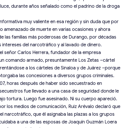
aluce, durante años señalado como el padrino de la droga
informativa muy valiente en esa región y sin duda que por
sido amenazado de muerte en varias ocasiones y ahora
 de las familias más poderosas de Durango, por décadas
 intereses del narcotráfico y al lavado de dinero.
el señor Carlos Herrera, fundador de la empresa
r un comando armado, presuntamente Los Zetas –cártel
rentándose a los cárteles de Sinaloa y de Juárez –porque
otorgaba las concesiones a diversos grupos criminales.
2007, horas después de haber sido secuestrado en
isecuestros fue llevado a una casa de seguridad donde le
ajo tortura. Luego fue asesinado. Ni su cuerpo apareció.
por los medios de comunicación, Ruiz Arévalo declaró que
l narcotráfico, que él asignaba las plazas a los grupos
 cuidaba a una de las esposas de Joaquín Guzmán Loera