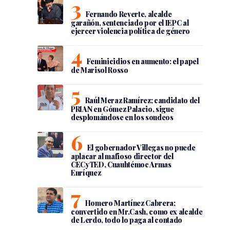
Fernando Reverte, alcalde
garañón, sentenciado por el IEPC al
ejercer violencia política de género
Feminicidios en aumento: el papel
de Marisol Rosso
Raúl Meraz Ramírez; candidato del
PRIAN en Gómez Palacio, sigue
desplomándose en los sondeos
El gobernador Villegas no puede
aplacar al mafioso director del
CECyTED, Cuauhtémoc Armas
Enríquez
Homero Martínez Cabrera;
convertido en Mr.Cash, como ex alcalde
de Lerdo, todo lo paga al contado