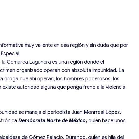
informativa muy valiente en esa región y sin duda que por
 Especial
o, la Comarca Lagunera es una región donde el
el crimen organizado operan con absoluta impunidad. La
e la droga que ahí operan, los hombres poderosos, los
o existe autoridad alguna que ponga freno a la violencia
mpunidad se maneja el periodista Juan Monrreal López,
ectrónica
Demócrata Norte de México
,
quien hace unos
 alcaldesa de Gómez Palacio, Durango, quien es hija del