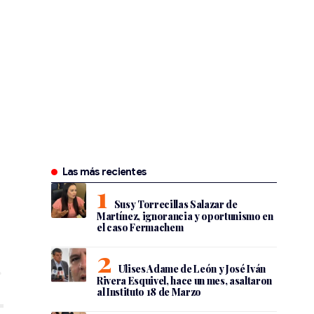
Las más recientes
Susy Torrecillas Salazar de
Martínez, ignorancia y oportunismo en
el caso Fermachem
Ulises Adame de León y José Iván
Rivera Esquivel, hace un mes, asaltaron
al Instituto 18 de Marzo