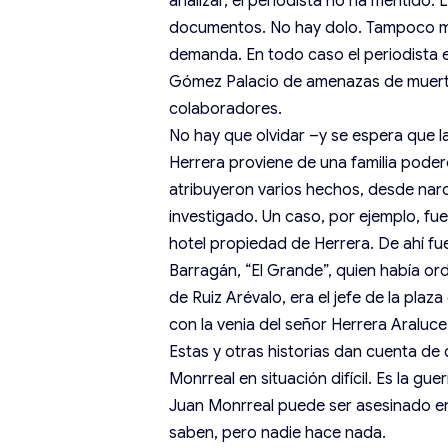
analizar, el periodista no ha mentido
documentos. No hay dolo. Tampoco mal
demanda. En todo caso el periodista e
Gómez Palacio de amenazas de muerte
colaboradores.
No hay que olvidar –y se espera que l
Herrera proviene de una familia pode
atribuyeron varios hechos, desde nar
investigado. Un caso, por ejemplo, fu
hotel propiedad de Herrera. De ahí fu
Barragán, “El Grande”, quien había or
de Ruiz Arévalo, era el jefe de la plaz
con la venia del señor Herrera Araluce
Estas y otras historias dan cuenta de
Monrreal en situación difícil. Es la guer
Juan Monrreal puede ser asesinado en
saben, pero nadie hace nada.