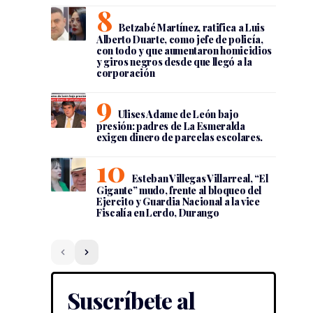
Betzabé Martínez, ratifica a Luis
Alberto Duarte, como jefe de policía,
con todo y que aumentaron homicidios
y giros negros desde que llegó a la
corporación
Ulises Adame de León bajo
presión: padres de La Esmeralda
exigen dinero de parcelas escolares.
Esteban Villegas Villarreal, “El
Gigante” mudo, frente al bloqueo del
Ejercito y Guardia Nacional a la vice
Fiscalía en Lerdo, Durango
Suscríbete al