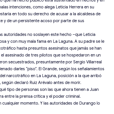
. Lo que ha hecho público está sustentado en hechos y en
as intenciones, como alega Leticia Herrera en su
staría en todo su derecho de acusar a la alcaldesa de
 y de un persistente acoso por parte de sus
as autoridades no soslayen este hecho –que Leticia
rosa y con muy mala fama en La Laguna. A su padre se le
cotráfico hasta presuntos asesinatos que jamás se han
e el asesinado de tres pilotos que se hospedaron en un
eron secuestrados, presuntamente por Sergio Villarreal
denado darles “piso”. El Grande, según los señalamientos
a del narcotráfico en La Laguna, posición a la que arribó
, según declaró Ruiz Arévalo antes de morir.
 qué tipo de personas son las que ahora tienen a Juan
ra entre la prensa crítica y el poder criminal.
 cualquier momento. Y las autoridades de Durango lo