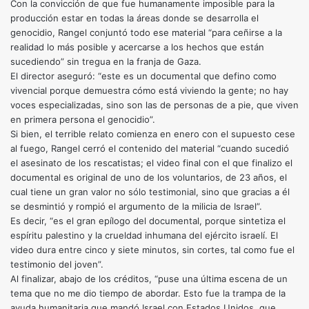
Con la convicción de que fue humanamente imposible para la
producción estar en todas la áreas donde se desarrolla el
genocidio, Rangel conjuntó todo ese material “para ceñirse a la
realidad lo más posible y acercarse a los hechos que están
sucediendo” sin tregua en la franja de Gaza.
El director aseguró: “este es un documental que defino como
vivencial porque demuestra cómo está viviendo la gente; no hay
voces especializadas, sino son las de personas de a pie, que viven
en primera persona el genocidio”.
Si bien, el terrible relato comienza en enero con el supuesto cese
al fuego, Rangel cerró el contenido del material “cuando sucedió
el asesinato de los rescatistas; el video final con el que finalizo el
documental es original de uno de los voluntarios, de 23 años, el
cual tiene un gran valor no sólo testimonial, sino que gracias a él
se desmintió y rompió el argumento de la milicia de Israel”.
Es decir, “es el gran epílogo del documental, porque sintetiza el
espíritu palestino y la crueldad inhumana del ejército israelí. El
video dura entre cinco y siete minutos, sin cortes, tal como fue el
testimonio del joven”.
Al finalizar, abajo de los créditos, “puse una última escena de un
tema que no me dio tiempo de abordar. Esto fue la trampa de la
ayuda humanitaria que mandó Israel con Estados Unidos, que