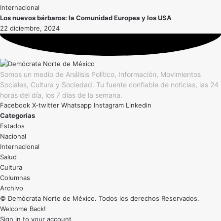
Internacional
Los nuevos bárbaros: la Comunidad Europea y los USA
22 diciembre, 2024
Somos un medio de Análisis Político, Información, Movimientos
Sociales, Cultura y Sociedad. Tu fuente confiable de noticias, las 24
horas del día, los 7 días de la semana.
Facebook
X-twitter
Whatsapp
Instagram
Linkedin
Categorías
Estados
Nacional
Internacional
Salud
Cultura
Archivo
© Demócrata Norte de México. Todos los derechos Reservados.
Welcome Back!
Sign in to your account