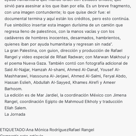
sirvió para asesinar a los que iban por ella. Es un breve fragmento,
con una imagen contundente; lo que quise decir fue: el
documental termina y aquí están los créditos, pero esto continúa.
Fue simbólico insertar esta imagen durísima de un camión que
regresa lleno de palestinos, con la manos vacías y con los
cadáveres de hombres inocentes, desarmados, hambrientos,
quienes iban por ayuda humanitaria y regresan sin nada”.
La gran Palestina, con guion, dirección y producción de Rafael
Rangel y video especial de Rifaat Radwan; con Marwan Makhoul y
el poema Nueva Gaza. También contó con fotografía adicional de
Said Al-Najjar, Hamzah Al-shami, Ahmed Al-Danaf, Yousef Al-
Mashharawi, Hassouna Al-Jerjawi, Ahmed Al-Salmi, Feryal Abdo,
Hassan Eslieh, Abdullah Al-Sayyed, Khames Alrefi y Ameer
Barhoom.
La edición es de Mar Jardiel, la coordinación México con Jimena
Rangel, coordinación Egipto de Mahmoud Elkholy y traducción
Elíah Salem.
La Jornada
ETIQUETADO:
Ana Mónica Rodríguez
Rafael Rangel