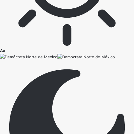
Ajustador
Aa
de
fuente