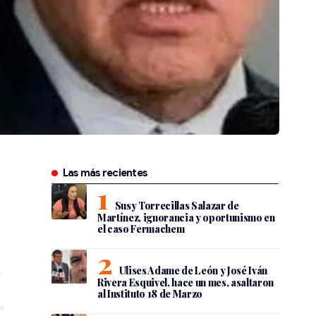
Las más recientes
Susy Torrecillas Salazar de
Martínez, ignorancia y oportunismo en
el caso Fermachem
Ulises Adame de León y José Iván
Rivera Esquivel, hace un mes, asaltaron
al Instituto 18 de Marzo