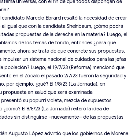
istema universal, con el fin de que todos dispongan de
aría?
el candidato Marcelo Ebrard resaltó la necesidad de crear
o al igual que con la candidata Sheinbaum, ¿cómo podrá
icitadas propuestas de la derecha en la materia? Luego, el
hablamos de los temas de fondo, entonces ¿para qué
mente, ahora se trata de que concrete sus propuestas.
 impulsar un sistema nacional de cuidados para las jefas
de la población? Luego, el 19/7/23 (Reforma) mencionó que
ntó en el Zócalo el pasado 2/7/23 fueron la seguridad y
, por ejemplo, ¿qué? El 1/8/23 (La Jornada), en
u propuesta en salud que será examinada
) presentó su popurrí violeta, mezcla de supuestos
o ¿cómo? El 8/8/23 (La Jornada) reiteró la idea de
idados sin distinguirse –nuevamente– de las propuestas
 Adán Augusto López advirtió que los gobiernos de Morena