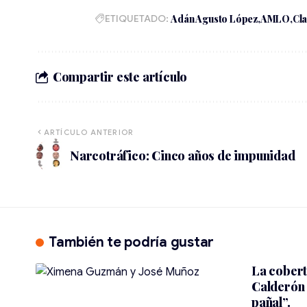
ETIQUETADO:
Adán Agusto López
AMLO
Cl
Compartir este artículo
ARTÍCULO ANTERIOR
Narcotráfico: Cinco años de impunidad
También te podría gustar
La cobert
Calderón 
pañal”.