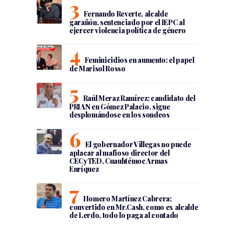
Fernando Reverte, alcalde
garañón, sentenciado por el IEPC al
ejercer violencia política de género
Feminicidios en aumento: el papel
de Marisol Rosso
Raúl Meraz Ramírez; candidato del
PRIAN en Gómez Palacio, sigue
desplomándose en los sondeos
El gobernador Villegas no puede
aplacar al mafioso director del
CECyTED, Cuauhtémoc Armas
Enríquez
Homero Martínez Cabrera;
convertido en Mr.Cash, como ex alcalde
de Lerdo, todo lo paga al contado