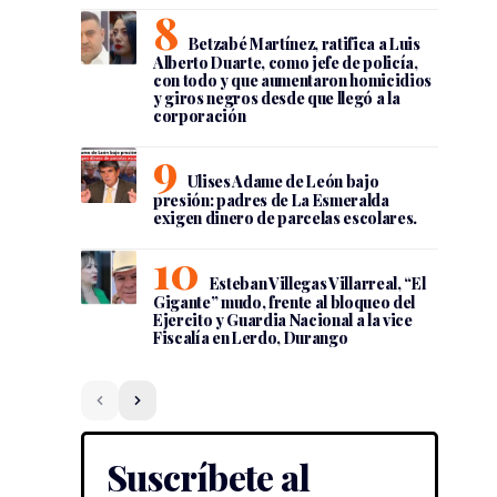
Betzabé Martínez, ratifica a Luis
Alberto Duarte, como jefe de policía,
con todo y que aumentaron homicidios
y giros negros desde que llegó a la
corporación
Ulises Adame de León bajo
presión: padres de La Esmeralda
exigen dinero de parcelas escolares.
Esteban Villegas Villarreal, “El
Gigante” mudo, frente al bloqueo del
Ejercito y Guardia Nacional a la vice
Fiscalía en Lerdo, Durango
Suscríbete al