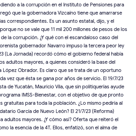
diendo a la corrupción en el Instituto de Pensiones para
agregó que la gobernadora Vizcaíno tiene que amarrarse
as correspondientes. Es un asunto estatal, dijo, y el
 porque no se vale que 11 mil 200 millones de pesos de los
 de la corrupción. ¿Y qué con el escandaloso caso del
morenista gobernador Navarro impuso la tercera peor ley
7/23 (La Jornada) recordó cómo el gobierno federal había
los adultos mayores, a quienes consideró la base del
 a López Obrador. Es claro que se trata de un oportuno
a vez que ésta se gana por años de servicio. El 19/7/23
ta de Yucatán, Mauricio Vila, que sin politiquerías ayude
 programa IMSS-Bienestar, con el objetivo de que pronto
s gratuitas para toda la población. ¿Lo mismo pediría al
datario García de Nuevo León? El 21/7/23 (Reforma)
ra adultos mayores. ¿Y cómo así? Oferta que reiteró el
o la esencia de la 4T. Ellos, enfatizó, son el alma de