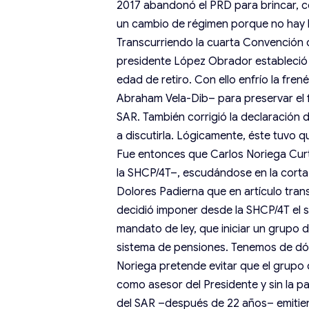
2017 abandonó el PRD para brincar, c
un cambio de régimen porque no hay lu
Transcurriendo la cuarta Convención
presidente López Obrador estableció 
edad de retiro. Con ello enfrío la fre
Abraham Vela-Dib– para preservar el fa
SAR. También corrigió la declaración 
a discutirla. Lógicamente, éste tuvo qu
Fue entonces que Carlos Noriega Curt
la SHCP/4T–, escudándose en la corta 
Dolores Padierna que en artículo trans
decidió imponer desde la SHCP/4T el s
mandato de ley, que iniciar un grupo 
sistema de pensiones. Tenemos de dón
Noriega pretende evitar que el grupo d
como asesor del Presidente y sin la p
del SAR –después de 22 años– emitie