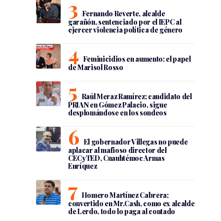
Fernando Reverte, alcalde
garañón, sentenciado por el IEPC al
ejercer violencia política de género
Feminicidios en aumento: el papel
de Marisol Rosso
Raúl Meraz Ramírez; candidato del
PRIAN en Gómez Palacio, sigue
desplomándose en los sondeos
El gobernador Villegas no puede
aplacar al mafioso director del
CECyTED, Cuauhtémoc Armas
Enríquez
Homero Martínez Cabrera;
convertido en Mr.Cash, como ex alcalde
de Lerdo, todo lo paga al contado