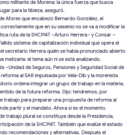
omo militante de Morena: la única fuerza que busca
gar para la tibieza, aseguró.
 de Afores que encabezó Bernardo González, el
correctamente que en su sexenio no se va a modificar la
nética ruta de la SHCP/4T –Arturo Herrera– y Consar –
llido sistema de capitalización individual que opera el
del secretario Herrera quién se había pronunciado abierto
e matizarla: el tema aún ni se está analizando.
is –Unidad de Seguros, Pensiones y Seguridad Social de
reforma al SAR impulsada por Vela-Dib y la morenista
itorio ordena integrar un grupo de trabajo en la materia,
entido de la futura reforma. Dijo: tendremos, por
de trabajo para preparar una propuesta de reforma al
de partir y el mandato. Ahora sí es el momento.
e trabajo plural se constituya desde la Presidencia,
articipación de la SHCP/4T. También que evalúe el estado
ndo recomendaciones y alternativas. Después el