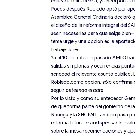
educación financiera, ya incorporada 
Pocos después Robledo optó por apoya
Asamblea General Ordinaria declaró qu
el diseño de la reforma integral del 
sean necesarias para que salga bien– 
tema urge y una opción es la aportac
trabajadores.
Ya el 10 de octubre pasado AMLO habí
salidas simplonas y ocurrencias punt
seriedad el relevante asunto público. 
Robledo,como opción, sólo confirma 
seguir
pateando el bote
.
Por lo visto y como su antecesor Ge
de que forma parte del gobierno de l
Noriega y la SHCP/4T también pasa por
reforma futura, es indispensable evalu
sobre la mesa recomendaciones y opc