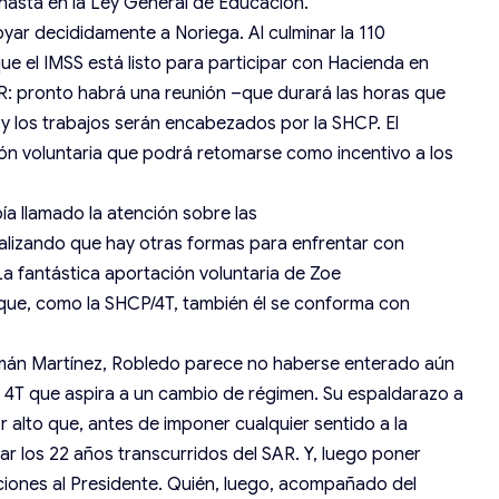
hasta en la Ley General de Educación.
r decididamente a Noriega. Al culminar la 110
e el IMSS está listo para participar con Hacienda en
SAR: pronto habrá una reunión –que durará las horas que
y los trabajos serán encabezados por la SHCP. El
ión voluntaria que podrá retomarse como incentivo a los
a llamado la atención sobre las
ualizando que hay otras formas para enfrentar con
La fantástica aportación voluntaria de Zoe
que, como la SHCP/4T, también él se conforma con
rmán Martínez, Robledo parece no haberse enterado aún
a 4T que aspira a un cambio de régimen. Su espaldarazo a
 alto que, antes de imponer cualquier sentido a la
ar los 22 años transcurridos del SAR. Y, luego poner
iones al Presidente. Quién, luego, acompañado del