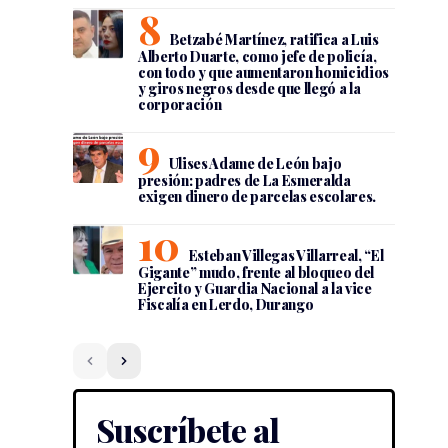
Betzabé Martínez, ratifica a Luis
Alberto Duarte, como jefe de policía,
con todo y que aumentaron homicidios
y giros negros desde que llegó a la
corporación
Ulises Adame de León bajo
presión: padres de La Esmeralda
exigen dinero de parcelas escolares.
Esteban Villegas Villarreal, “El
Gigante” mudo, frente al bloqueo del
Ejercito y Guardia Nacional a la vice
Fiscalía en Lerdo, Durango
Suscríbete al