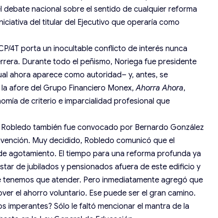
 el debate nacional sobre el sentido de cualquier reforma
iciativa del titular del Ejecutivo que operaría como
P/4T porta un inocultable conflicto de interés nunca
rrera. Durante todo el peñismo, Noriega fue presidente
cual ahora aparece como autoridad– y, antes, se
la afore del Grupo Financiero Monex,
Ahorra Ahora
,
mía de criterio e imparcialidad profesional que
Zoé Robledo también fue convocado por Bernardo González
nvención. Muy decidido, Robledo comunicó que el
de agotamiento. El tiempo para una reforma profunda ya
tar de jubilados y pensionados afuera de este edificio y
ue tenemos que atender. Pero inmediatamente agregó que
over el ahorro voluntario. Ese puede ser el gran camino.
ios imperantes? Sólo le faltó mencionar el mantra de la