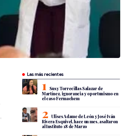
Las más recientes
Susy Torrecillas Salazar de
Martínez, ignorancia y oportunismo en
el caso Fermachem
Ulises Adame de León y José Iván
Rivera Esquivel, hace un mes, asaltaron
al Instituto 18 de Marzo