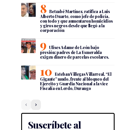
Betzabé Martínez, ratifica a Luis
Alberto Duarte, como jefe de policía,
con todo y que aumentaron homicidios
y giros negros desde que llegó a la
corporación
Ulises Adame de León bajo
presión: padres de La Esmeralda
exigen dinero de parcelas escolares.
Esteban Villegas Villarreal, “El
Gigante” mudo, frente al bloqueo del
Ejercito y Guardia Nacional a la vice
Fiscalía en Lerdo, Durango
Suscríbete al