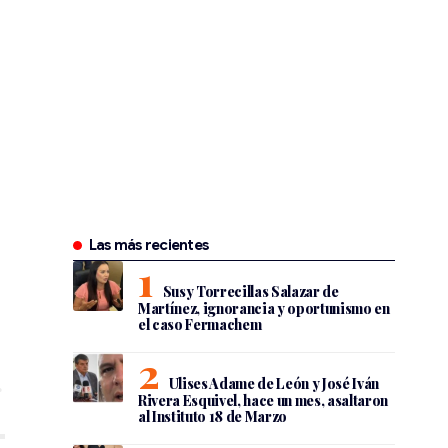
Las más recientes
Susy Torrecillas Salazar de
Martínez, ignorancia y oportunismo en
el caso Fermachem
Ulises Adame de León y José Iván
Rivera Esquivel, hace un mes, asaltaron
al Instituto 18 de Marzo