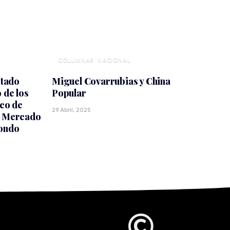
NACIONAL
stado
Miguel Covarrubias y China
 de los
Popular
ico de
29 Abril, 2025
o Mercado
dondo