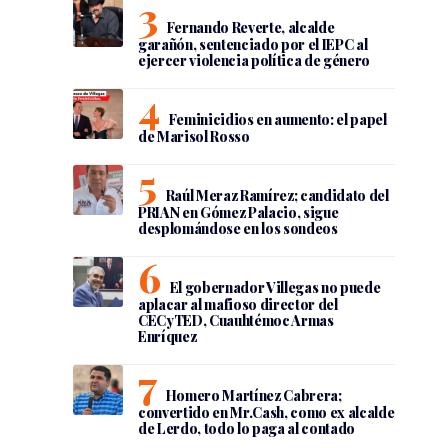
Fernando Reverte, alcalde
garañón, sentenciado por el IEPC al
ejercer violencia política de género
Feminicidios en aumento: el papel
de Marisol Rosso
Raúl Meraz Ramírez; candidato del
PRIAN en Gómez Palacio, sigue
desplomándose en los sondeos
El gobernador Villegas no puede
aplacar al mafioso director del
CECyTED, Cuauhtémoc Armas
Enríquez
Homero Martínez Cabrera;
convertido en Mr.Cash, como ex alcalde
de Lerdo, todo lo paga al contado