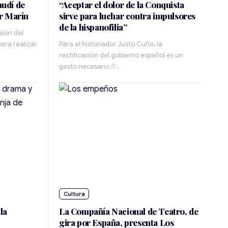
audí de
“Aceptar el dolor de la Conquista
er Marín
sirve para luchar contra impulsores
de la hispanofilia”
sión del
ara realizar
Para el historiador Justo Cuño, la
rectificación del gobierno español es un
gesto necesario //…
Cultura
la
La Compañía Nacional de Teatro, de
gira por España, presenta Los