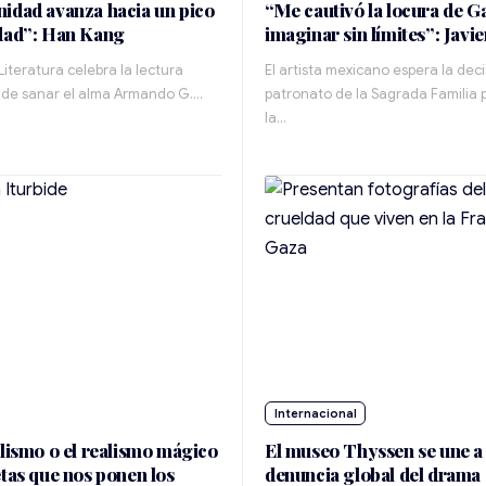
idad avanza hacia un pico
“Me cautivó la locura de G
dad”: Han Kang
imaginar sin límites”: Javi
Literatura celebra la lectura
El artista mexicano espera la deci
de sanar el alma Armando G.…
patronato de la Sagrada Familia p
la…
Internacional
alismo o el realismo mágico
El museo Thyssen se une a 
etas que nos ponen los
denuncia global del drama