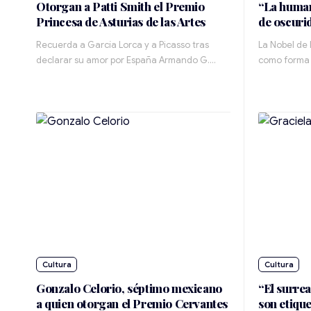
Otorgan a Patti Smith el Premio
“La human
Princesa de Asturias de las Artes
de oscuri
Recuerda a García Lorca y a Picasso tras
La Nobel de 
declarar su amor por España Armando G.…
como forma 
Cultura
Cultura
Gonzalo Celorio, séptimo mexicano
“El surre
a quien otorgan el Premio Cervantes
son etiqu