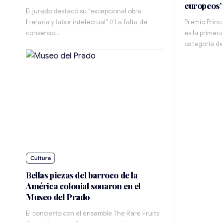
europeos
El jurado destacó su “excepcional obra
literaria y labor intelectual” // La falta de
Premio Princ
consenso…
es la prime
categoría d
Cultura
Bellas piezas del barroco de la
América colonial sonaron en el
Museo del Prado
El concierto con el ensamble The Rare Fruits