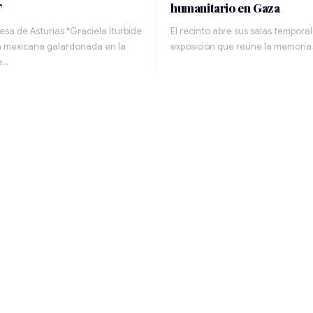
”
humanitario en Gaza
esa de Asturias *Graciela Iturbide
El recinto abre sus salas tempora
ra mexicana galardonada en la
exposición que reúne la memoria
e…