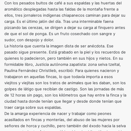
Con los pesados bultos de café a sus espaldas y las huertas del
aromático desplegadas hasta las faldas de la montaña frente a
ellos, tres jornaleros indígenas chiapanecos caminan para dejar su
carga. Es el último jalón del día. Tras una interminable faena
pizcando las cerezas, se dirigen a dejar su carga al finquero antes
de que el sol de ponga. Es un fruto cosechado con sangre y
sudor, con despojo y dolor.
La historia que cuenta la imagen dista de ser anécdota. Ese
pasado sigue presente. Está grabado en la piel y los recuerdos de
quienes lo padecieron, pero también en sus hijos y nietos. En su
formidable libro, Justicia autónoma zapatista: zona selva tzeltal,
Paulina Fernández Christlieb, escribió: Para quienes nacieron y
trabajaron en aquellas fincas, lo que todavía importa a esos
viejitos y viejitas son los tratos de animales que les daban, son los
golpes de látigo que recibían de castigo. Son las jornadas de más
de 12 horas sin pago, son los kilómetros que hay entre la finca y la
ciudad hasta donde tenían que llegar y desde donde tenían que
traer carga sobre sus espaldas.
De la amarga experiencia de nacer y trabajar como peones
acasillados en fincas y monterías, del abuso de las mujeres por
señores de horca y cuchillo, pero también del éxodo hacia la selva