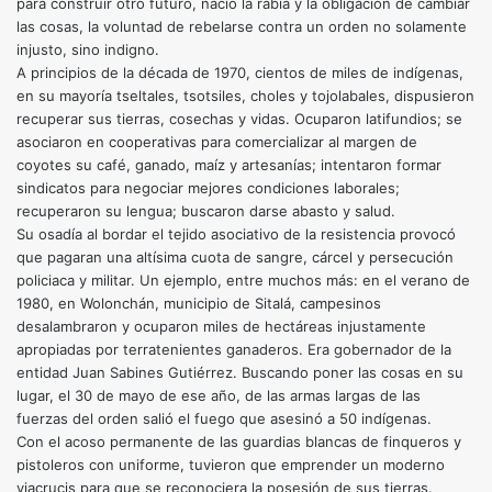
para construir otro futuro, nació la rabia y la obligación de cambiar
las cosas, la voluntad de rebelarse contra un orden no solamente
injusto, sino indigno.
A principios de la década de 1970, cientos de miles de indígenas,
en su mayoría tseltales, tsotsiles, choles y tojolabales, dispusieron
recuperar sus tierras, cosechas y vidas. Ocuparon latifundios; se
asociaron en cooperativas para comercializar al margen de
coyotes su café, ganado, maíz y artesanías; intentaron formar
sindicatos para negociar mejores condiciones laborales;
recuperaron su lengua; buscaron darse abasto y salud.
Su osadía al bordar el tejido asociativo de la resistencia provocó
que pagaran una altísima cuota de sangre, cárcel y persecución
policiaca y militar. Un ejemplo, entre muchos más: en el verano de
1980, en Wolonchán, municipio de Sitalá, campesinos
desalambraron y ocuparon miles de hectáreas injustamente
apropiadas por terratenientes ganaderos. Era gobernador de la
entidad Juan Sabines Gutiérrez. Buscando poner las cosas en su
lugar, el 30 de mayo de ese año, de las armas largas de las
fuerzas del orden salió el fuego que asesinó a 50 indígenas.
Con el acoso permanente de las guardias blancas de finqueros y
pistoleros con uniforme, tuvieron que emprender un moderno
viacrucis para que se reconociera la posesión de sus tierras.