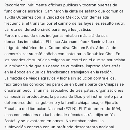
Recorrieron inútilmente oficinas públicas y tocaron puertas de
funcionarios agrarios. Caminaron la cinta de asfalto que comunica
Tux­tla Gutiérrez con la Ciudad de México. Con demasiada
frecuencia, el transitar por el camino de las leyes les resultó inútil.
La ruta del derecho sirvió para negarles justicia.
Pero, muchos de esos indígenas miraban más allá de sus
demandas inmediatas. El tileco Abraham López Ramírez fue el
dirigente histórico de la Cooperativa Cholom Bolá. Además de
comercializar su café soñaba con instaurar la República Chol. En
las paredes de su oficina colgaba un cartel en el que se anunciaba
la inminencia de que su deseo se cumpliera, impreso años atrás,
en la época en que los franciscanos trabajaron en la región.
La mezcla de viejos agravios y lucha sin solución contra ellos,
facilitaron las condiciones para que en buena parte de Chiapas se
creara un peculiar animal asociativo de tres patas: organizaciones
campesinas productivas, la palabra de Dios y el instrumento para
defenderse del mal gobierno y la familia chiapaneca, el Ejército
Zapatista de Liberación Nacional (EZLN). El 1° de enero de 1994,
esas comunidades en lucha desde décadas atrás, dijeron ¡Ya
Basta!, y se levantaron en armas. No estaban solos. La
sublevación conectó con un profundo descontento nacional.