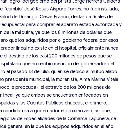
ran logro del gobierno del priista Jorge Herrera Caldera
l “cambio” José Rosas Aispuro Torres, no fue instalado,
Salud de Durango, César Franco, declaró a finales del
resupuestal para comprar el aparato estaba autorizada y
n de la máquina, ya que los 8 millones de dólares que
aro que los adquiridos por el gobierno federal por esos
lerador lineal no existe en el hospital, oficialmente nunca
 el destino de los casi 200 millones de pesos que se
ospitalario que no recibió mención del gobernador del
 el pasado 13 de julio, quien se dedicó al mutuo alabo
 presidente municipal, la morenista, Alma Marina Vitela
oco le preocupa-, el extravío de los 200 millones de
or lineal, ya que ambos se encuentran enfocados en
spaldas y las Cuentas Públicas chuecas, el primero,
a candidatura a gobernador el próximo año, así que,
 Regional de Especialidades de la Comarca Lagunera, se
nica general en la que los equipos adquiridos en el año