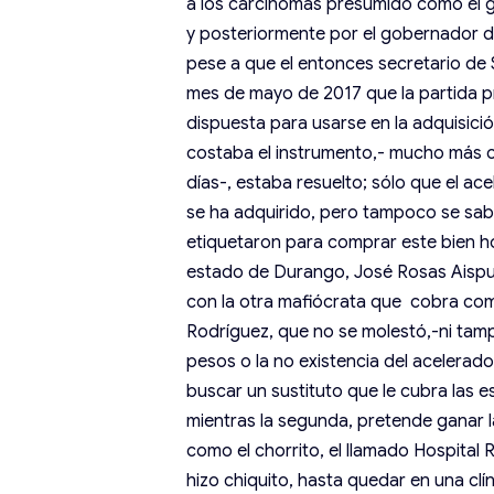
a los carcinomas presumido como el g
y posteriormente por el gobernador de
pese a que el entonces secretario de 
mes de mayo de 2017 que la partida p
dispuesta para usarse en la adquisició
costaba el instrumento,- mucho más c
días-, estaba resuelto; sólo que el ace
se ha adquirido, pero tampoco se sabe
etiquetaron para comprar este bien h
estado de Durango, José Rosas Aispuro
con la otra mafiócrata que cobra como
Rodríguez, que no se molestó,-ni tamp
pesos o la no existencia del acelerad
buscar un sustituto que le cubra las e
mientras la segunda, pretende ganar l
como el chorrito, el llamado Hospital
hizo chiquito, hasta quedar en una clí