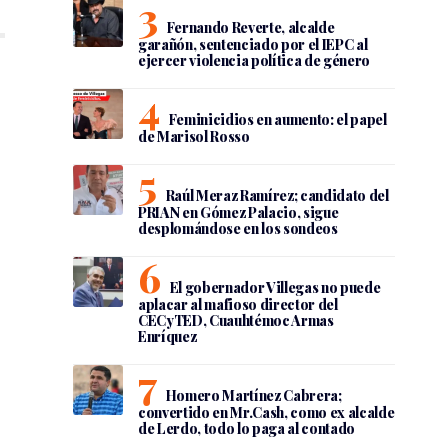
Fernando Reverte, alcalde
garañón, sentenciado por el IEPC al
ejercer violencia política de género
Feminicidios en aumento: el papel
de Marisol Rosso
Raúl Meraz Ramírez; candidato del
PRIAN en Gómez Palacio, sigue
desplomándose en los sondeos
El gobernador Villegas no puede
aplacar al mafioso director del
CECyTED, Cuauhtémoc Armas
Enríquez
Homero Martínez Cabrera;
convertido en Mr.Cash, como ex alcalde
de Lerdo, todo lo paga al contado