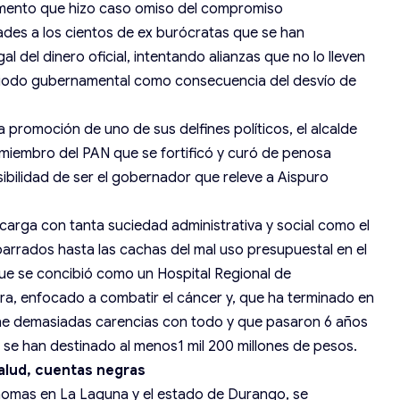
mento que hizo caso omiso del compromiso
dades a los cientos de ex burócratas que se han
al del dinero oficial, intentando alianzas que no lo lleven
eriodo gubernamental como consecuencia del desvío de
 promoción de uno de sus delfines políticos, el alcalde
 miembro del PAN que se fortificó y curó de penosa
sibilidad de ser el gobernador que releve a Aispuro
 carga con tanta suciedad administrativa y social como el
rrados hasta las cachas del mal uso presupuestal en el
ue se concibió como un Hospital Regional de
a, enfocado a combatir el cáncer y, que ha terminado en
ene demasiadas carencias con todo y que pasaron 6 años
 se han destinado al menos1 mil 200 millones de pesos.
alud, cuentas negras
inomas en La Laguna y el estado de Durango, se