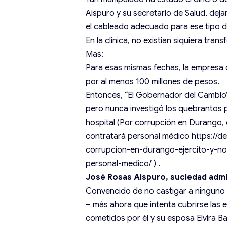
Aispuro y su secretario de Salud, dej
el cableado adecuado para ese tipo d
En la clínica, no existían siquiera tr
Mas:
Para esas mismas fechas, la empres
por al menos 100 millones de pesos.
Entonces, “El Gobernador del Cambio”,
pero nunca investigó los quebrantos 
hospital (Por corrupción en Durango, 
contratará personal médico
https://
corrupcion-en-durango-ejercito-y-no
personal-medico/
) .
José Rosas Aispuro, suciedad admi
Convencido de no castigar a ninguno
– más ahora que intenta cubrirse las 
cometidos por él y su esposa Elvira Ba