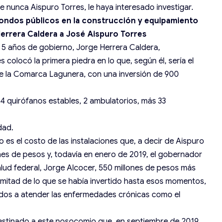
e nunca Aispuro Torres, le haya interesado investigar.
fondos públicos en la construcción y equipamiento
Herrera Caldera a José Aispuro Torres
plir 5 años de gobierno, Jorge Herrera Caldera,
colocó la primera piedra en lo que, según él, sería el
de la Comarca Lagunera, con una inversión de 900
 4 quirófanos estables, 2 ambulatorios, más 33
dad.
o es el costo de las instalaciones que, a decir de Aispuro
ones de pesos y, todavía en enero de 2019, el gobernador
alud federal, Jorge Alcocer, 550 millones de pesos más
 la mitad de lo que se había invertido hasta esos momentos,
ados a atender las enfermedades crónicas como el
estinado a este nosocomio que, en septiembre de 2019,