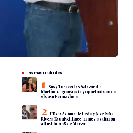
Las más recientes
Susy Torrecillas Salazar de
Martínez, ignorancia y oportunismo en
el caso Fermachem
Ulises Adame de León y José Iván
Rivera Esquivel, hace un mes, asaltaron
al Instituto 18 de Marzo