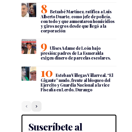
Betzabé Martínez, ratifica a Luis
Alberto Duarte, como jefe de policía,
con todo y que aumentaron homicidios
y giros negros desde que llegó a la
corporación
Ulises Adame de León bajo
presión: padres de La Esmeralda
exigen dinero de parcelas escolares.
Esteban Villegas Villarreal, “El
Gigante” mudo, frente al bloqueo del
Ejercito y Guardia Nacional a la vice
Fiscalía en Lerdo, Durango
Suscríbete al