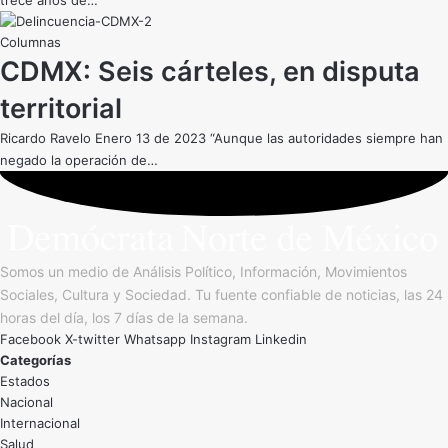
trece años de…
CDMX: Seis cárteles, en disputa
territorial
Ricardo Ravelo Enero 13 de 2023 “Aunque las autoridades siempre han
negado la operación de…
Somos un medio de Análisis Político, Información, Movimientos
Sociales, Cultura y Sociedad. Tu fuente confiable de noticias, las 24
horas del día, los 7 días de la semana.
Facebook
X-twitter
Whatsapp
Instagram
Linkedin
Categorías
Estados
Nacional
Internacional
Salud