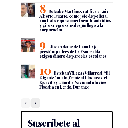
Betzabé Martínez, ratifica a Luis
Alberto Duarte, como jefe de policía,
con todo y que aumentaron homicidios
y giros negros desde que llegó a la
corporación
Ulises Adame de León bajo
presión: padres de La Esmeralda
exigen dinero de parcelas escolares.
Esteban Villegas Villarreal, “El
Gigante” mudo, frente al bloqueo del
Ejercito y Guardia Nacional a la vice
Fiscalía en Lerdo, Durango
Suscríbete al