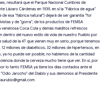
es, resultará que el Parque Nacional Cumbres de
nte Lázaro Cárdenas en 1939, en sí la “Fábrica de agua”
 de esa “fábrica natural”) dejará de ser garantía “for
ctivistas y de “gorra”, de los productos de FEMSA
la venenosa Coca Cola y demás malditos refrescos
n dentro del nuevo estilo de vida de nuestro Pueblo por
 de salud de la 4T que vienen muy en serio, porque tenemos
12 millones de diabéticos, 32 millones de hipertensos, en
so, ya no puede ser posible, no hablemos de la cantidad
violencia donde la cerveza mucho tiene que ver. En sí, por
 por lo tanto FEMSA ya tiene los días contados ante el
l “Odio Jarocho” del Diablo y sus demonios al Presidente
 raurubio@gmail.com