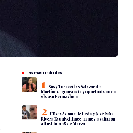
Las más recientes
Susy Torrecillas Salazar de
Martínez, ignorancia y oportunismo en
el caso Fermachem
Ulises Adame de León y José Iván
Rivera Esquivel, hace un mes, asaltaron
al Instituto 18 de Marzo