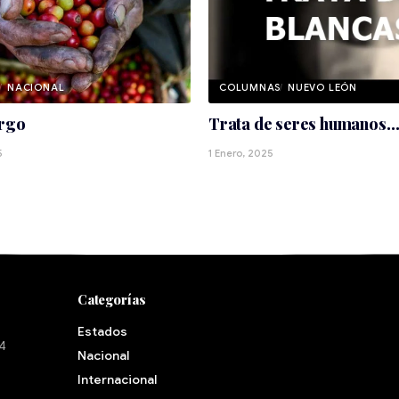
NACIONAL
NUEVO LEÓN
rgo
Trata de seres humanos
5
1 Enero, 2025
Categorías
Estados
24
Nacional
Internacional