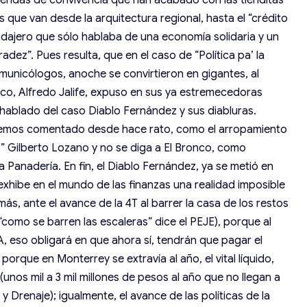
s que van desde la arquitectura regional, hasta el “crédito
endajero que sólo hablaba de una economía solidaria y un
adez”. Pues resulta, que en el caso de “Política pa’ la
municólogos, anoche se convirtieron en gigantes, al
ico, Alfredo Jalife, expuso en sus ya estremecedoras
hablado del caso Diablo Fernández y sus diabluras.
 hemos comentado desde hace rato, como el arropamiento
ís” Gilberto Lozano y no se diga a El Bronco, como
 Panadería. En fin, el Diablo Fernández, ya se metió en
e exhibe en el mundo de las finanzas una realidad imposible
, ante el avance de la 4T al barrer la casa de los restos
como se barren las escaleras” dice el PEJE), porque al
so obligará en que ahora sí, tendrán que pagar el
porque en Monterrey se extravía al año, el vital líquido,
(unos mil a 3 mil millones de pesos al año que no llegan a
y Drenaje); igualmente, el avance de las políticas de la