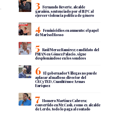
Fernando Reverte, alcalde
garañón, sentenciado por el IEPC al
ejercer violencia política de género
Feminicidios en aumento: el papel
de Marisol Rosso
Raúl Meraz Ramírez; candidato del
PRIAN en Gómez Palacio, sigue
desplomándose en los sondeos
El gobernador Villegas no puede
aplacar al mafioso director del
CECyTED, Cuauhtémoc Armas
Enríquez
Homero Martínez Cabrera;
convertido en Mr.Cash, como ex alcalde
de Lerdo, todo lo paga al contado