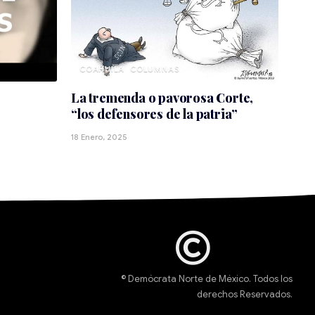
COAHUILA
…
La tremenda o pavorosa Corte,
“los defensores de la patria”
18 Enero, 2025
© Demócrata Norte de México. Todos los
derechos Reservados.