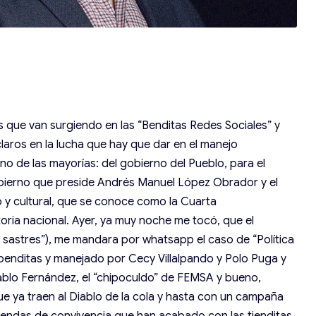
rs que van surgiendo en las “Benditas Redes Sociales” y
aros en la lucha que hay que dar en el manejo
no de las mayorías: del gobierno del Pueblo, para el
gobierno que preside Andrés Manuel López Obrador y el
o y cultural, que se conoce como la Cuarta
toria nacional. Ayer, ya muy noche me tocó, que el
 sastres”), me mandara por whatsapp el caso de “Política
 benditas y manejado por Cecy Villalpando y Polo Puga y
Diablo Fernández, el “chipoculdo” de FEMSA y bueno,
e ya traen al Diablo de la cola y hasta con un campaña
 tiendas de convivencia que han acabado con las tienditas