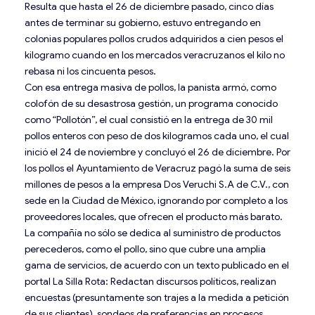
Resulta que hasta el 26 de diciembre pasado, cinco días
antes de terminar su gobierno, estuvo entregando en
colonias populares pollos crudos adquiridos a cien pesos el
kilogramo cuando en los mercados veracruzanos el kilo no
rebasa ni los cincuenta pesos.
Con esa entrega masiva de pollos, la panista armó, como
colofón de su desastrosa gestión, un programa conocido
como “Pollotón”, el cual consistió en la entrega de 30 mil
pollos enteros con peso de dos kilogramos cada uno, el cual
inició el 24 de noviembre y concluyó el 26 de diciembre. Por
los pollos el Ayuntamiento de Veracruz pagó la suma de seis
millones de pesos a la empresa Dos Veruchi S.A de C.V., con
sede en la Ciudad de México, ignorando por completo a los
proveedores locales, que ofrecen el producto más barato.
La compañía no sólo se dedica al suministro de productos
perecederos, como el pollo, sino que cubre una amplia
gama de servicios, de acuerdo con un texto publicado en el
portal La Silla Rota: Redactan discursos políticos, realizan
encuestas (presuntamente son trajes a la medida a petición
de sus clientes), sondeos de preferencias en procesos