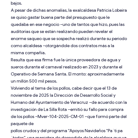
bajos.
A pesar de dichas anomalías, la exalcaldesa Patricia Lobeira
se quiso gastar buena parte del presupuesto que le
quedaba en ese negocio –uno de tantos que hizo, pues las
auditorías que se están realizando pueden revelar el
enorme saqueo que se sospecha realizó durante su periodo
como alcaldesa –otorgándole dos contratos más a la
misma compañía.
Resulta que esa firma fue la única proveedora de agua y
sueros durante el carnaval realizado en 2023 y durante el
Operativo de Semana Santa. El monto: aproximadamente
un millón 500 mil pesos.
Volviendo al tema de los pollos, cabe decir que el 13 de
noviembre de 2025 la Dirección de Desarrollo Social y
Humano del Ayuntamiento de Veracruz –de acuerdo con la
investigación de La Silla Rota –emitió su fallo para compra
de los pollos –Mver-104-2025-CM-01 –que formó parte del
paquete de
pollos crudos y del programa “Apoyos Navideños “Pa´ti pa
´todos”, una maniobra de despedida de la alcaldesa que ya