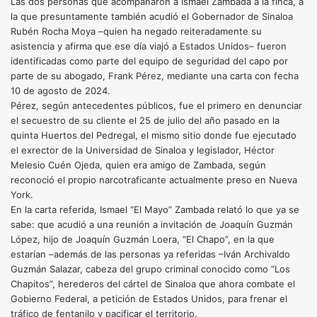
Las dos personas que acompañaron a Ismael Zambada a la finca, a
la que presuntamente también acudió el Gobernador de Sinaloa
Rubén Rocha Moya –quien ha negado reiteradamente su
asistencia y afirma que ese día viajó a Estados Unidos– fueron
identificadas como parte del equipo de seguridad del capo por
parte de su abogado, Frank Pérez, mediante una carta con fecha
10 de agosto de 2024.
Pérez, según antecedentes públicos, fue el primero en denunciar
el secuestro de su cliente el 25 de julio del año pasado en la
quinta Huertos del Pedregal, el mismo sitio donde fue ejecutado
el exrector de la Universidad de Sinaloa y legislador, Héctor
Melesio Cuén Ojeda, quien era amigo de Zambada, según
reconoció el propio narcotraficante actualmente preso en Nueva
York.
En la carta referida, Ismael “El Mayo” Zambada relató lo que ya se
sabe: que acudió a una reunión a invitación de Joaquín Guzmán
López, hijo de Joaquín Guzmán Loera, “El Chapo”, en la que
estarían –además de las personas ya referidas –Iván Archivaldo
Guzmán Salazar, cabeza del grupo criminal conocido como “Los
Chapitos”, herederos del cártel de Sinaloa que ahora combate el
Gobierno Federal, a petición de Estados Unidos, para frenar el
tráfico de fentanilo y pacificar el territorio.