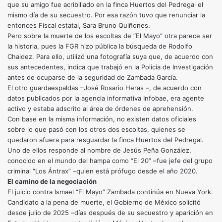
que su amigo fue acribillado en la finca Huertos del Pedregal el
mismo día de su secuestro. Por esa razón tuvo que renunciar la
entonces Fiscal estatal, Sara Bruno Quiñones.
Pero sobre la muerte de los escoltas de “El Mayo” otra parece ser
la historia, pues la FGR hizo pública la búsqueda de Rodolfo
Chaidez. Para ello, utilizó una fotografía suya que, de acuerdo con
sus antecedentes, indica que trabajó en la Policía de Investigación
antes de ocuparse de la seguridad de Zambada García.
El otro guardaespaldas –José Rosario Heras –, de acuerdo con
datos publicados por la agencia informativa Infobae, era agente
activo y estaba adscrito al área de órdenes de aprehensión.
Con base en la misma información, no existen datos oficiales
sobre lo que pasó con los otros dos escoltas, quienes se
quedaron afuera para resguardar la finca Huertos del Pedregal.
Uno de ellos responde al nombre de Jesús Peña González,
conocido en el mundo del hampa como “El 20” –fue jefe del grupo
criminal “Los Ántrax” –quien está prófugo desde el año 2020.
El camino de la negociación
El juicio contra Ismael “El Mayo” Zambada continúa en Nueva York.
Candidato a la pena de muerte, el Gobierno de México solicitó
desde julio de 2025 –días después de su secuestro y aparición en