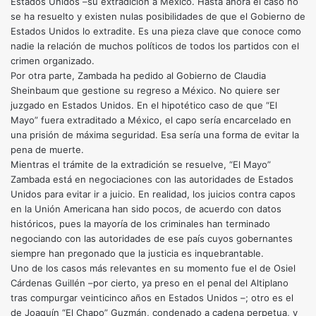
Estados Unidos –su extradición a México. Hasta ahora el caso no
se ha resuelto y existen nulas posibilidades de que el Gobierno de
Estados Unidos lo extradite. Es una pieza clave que conoce como
nadie la relación de muchos políticos de todos los partidos con el
crimen organizado.
Por otra parte, Zambada ha pedido al Gobierno de Claudia
Sheinbaum que gestione su regreso a México. No quiere ser
juzgado en Estados Unidos. En el hipotético caso de que “El
Mayo” fuera extraditado a México, el capo sería encarcelado en
una prisión de máxima seguridad. Esa sería una forma de evitar la
pena de muerte.
Mientras el trámite de la extradición se resuelve, “El Mayo”
Zambada está en negociaciones con las autoridades de Estados
Unidos para evitar ir a juicio. En realidad, los juicios contra capos
en la Unión Americana han sido pocos, de acuerdo con datos
históricos, pues la mayoría de los criminales han terminado
negociando con las autoridades de ese país cuyos gobernantes
siempre han pregonado que la justicia es inquebrantable.
Uno de los casos más relevantes en su momento fue el de Osiel
Cárdenas Guillén –por cierto, ya preso en el penal del Altiplano
tras compurgar veinticinco años en Estados Unidos –; otro es el
de Joaquín “El Chapo” Guzmán, condenado a cadena perpetua, y