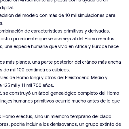
pusieron virtualmente las piezas con la ayuda de un
igital.
recisión del modelo con más de 10 mil simulaciones para
s.
mbinación de características primitivas y derivadas.
 rostro prominente que se asemeja al del Homo erectus
s, una especie humana que vivió en África y Europa hace
os más planos, una parte posterior del cráneo más ancha
 de mil 100 centímetros cúbicos.
ósiles de Homo longi y otros del Pleistoceno Medio y
125 mil y 11 mil 700 años.
2, se construyó un árbol genealógico completo del Homo
s linajes humanos primitivos ocurrió mucho antes de lo que
es Homo erectus, sino un miembro temprano del clado
res, podría incluir a los denisovanos, un grupo extinto de