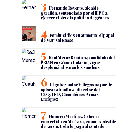
Fernando Reverte, alcalde
garañón, sentenciado por el IEPC al
ejercer violencia política de género
Feminicidios en aumento: el papel
de Marisol Rosso
Raúl Meraz Ramírez; candidato del
PRIAN en Gómez Palacio, sigue
desplomándose en los sondeos
El gobernador Villegas no puede
aplacar al mafioso director del
CECyTED, Cuauhtémoc Armas
Enríquez
Homero Martínez Cabrera;
convertido en Mr.Cash, como ex alcalde
de Lerdo, todo lo paga al contado