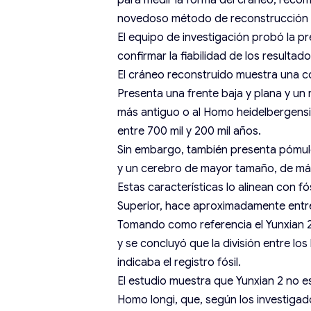
para medir la forma del cráneo, recom
novedoso método de reconstrucción d
El equipo de investigación probó la p
confirmar la fiabilidad de los resultado
El cráneo reconstruido muestra una co
Presenta una frente baja y plana y un
más antiguo o al Homo heidelbergensi
entre 700 mil y 200 mil años.
Sin embargo, también presenta pómul
y un cerebro de mayor tamaño, de más
Estas características lo alinean con f
Superior, hace aproximadamente entre 
Tomando como referencia el Yunxian 
y se concluyó que la división entre lo
indicaba el registro fósil.
El estudio muestra que Yunxian 2 no 
Homo longi, que, según los investigado