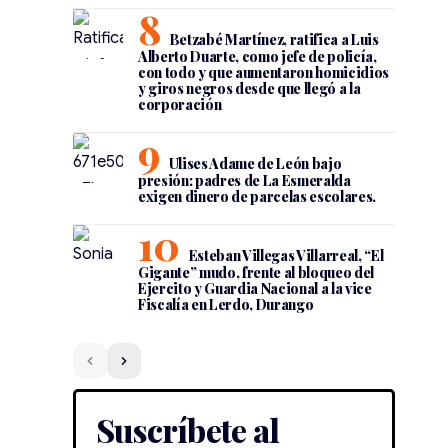
Betzabé Martínez, ratifica a Luis
Alberto Duarte, como jefe de policía,
con todo y que aumentaron homicidios
y giros negros desde que llegó a la
corporación
Ulises Adame de León bajo
presión: padres de La Esmeralda
exigen dinero de parcelas escolares.
Esteban Villegas Villarreal, “El
Gigante” mudo, frente al bloqueo del
Ejercito y Guardia Nacional a la vice
Fiscalía en Lerdo, Durango
Suscríbete al