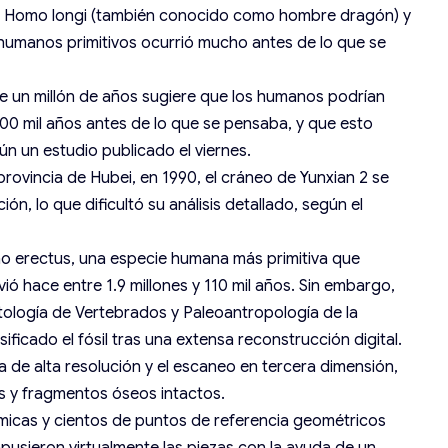
 Homo longi (también conocido como hombre dragón) y
jes humanos primitivos ocurrió mucho antes de lo que se
de un millón de años sugiere que los humanos podrían
0 mil años antes de lo que se pensaba, y que esto
gún un estudio publicado el viernes.
 provincia de Hubei, en 1990, el cráneo de Yunxian 2 se
ión, lo que dificultó su análisis detallado, según el
mo erectus, una especie humana más primitiva que
ó hace entre 1.9 millones y 110 mil años. Sin embargo,
ntología de Vertebrados y Paleoantropología de la
ficado el fósil tras una extensa reconstrucción digital.
de alta resolución y el escaneo en tercera dimensión,
les y fragmentos óseos intactos.
tómicas y cientos de puntos de referencia geométricos