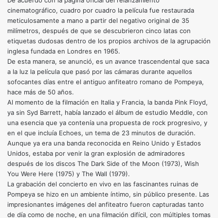
De acuerdo con la página oficial del relanzamiento
cinematográfico, cuadro por cuadro la película fue restaurada
meticulosamente a mano a partir del negativo original de 35
milímetros, después de que se descubrieron cinco latas con
etiquetas dudosas dentro de los propios archivos de la agrupación
inglesa fundada en Londres en 1965.
De esta manera, se anunció, es un avance trascendental que saca
a la luz la película que pasó por las cámaras durante aquellos
sofocantes días entre el antiguo anfiteatro romano de Pompeya,
hace más de 50 años.
Al momento de la filmación en Italia y Francia, la banda Pink Floyd,
ya sin Syd Barrett, había lanzado el álbum de estudio Meddle, con
una esencia que ya contenía una propuesta de rock progresivo, y
en el que incluía Echoes, un tema de 23 minutos de duración.
Aunque ya era una banda reconocida en Reino Unido y Estados
Unidos, estaba por venir la gran explosión de admiradores
después de los discos The Dark Side of the Moon (1973), Wish
You Were Here (1975) y The Wall (1979).
La grabación del concierto en vivo en las fascinantes ruinas de
Pompeya se hizo en un ambiente íntimo, sin público presente. Las
impresionantes imágenes del anfiteatro fueron capturadas tanto
de día como de noche, en una filmación difícil, con múltiples tomas