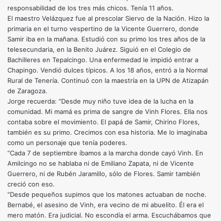
responsabilidad de los tres más chicos. Tenía 11 años.
El maestro Velázquez fue al prescolar Siervo de la Nación. Hizo la
primaria en el turno vespertino de la Vicente Guerrero, donde
Samir iba en la mañana. Estudió con su primo los tres años de la
telesecundaria, en la Benito Juárez. Siguió en el Colegio de
Bachilleres en Tepalcingo. Una enfermedad le impidió entrar a
Chapingo. Vendió dulces típicos. A los 18 años, entró a la Normal
Rural de Tenería. Continuó con la maestría en la UPN de Atizapán
de Zaragoza.
Jorge recuerda: “Desde muy niño tuve idea de la lucha en la
comunidad. Mi mamá es prima de sangre de Vinh Flores. Ella nos
contaba sobre el movimiento. El papá de Samir, Chirino Flores,
también es su primo. Crecimos con esa historia. Me lo imaginaba
como un personaje que tenía poderes.
“Cada 7 de septiembre íbamos a la marcha donde cayó Vinh. En
Amilcingo no se hablaba ni de Emiliano Zapata, ni de Vicente
Guerrero, ni de Rubén Jaramillo, sólo de Flores. Samir también
creció con eso.
“Desde pequeños supimos que los matones actuaban de noche.
Bernabé, el asesino de Vinh, era vecino de mi abuelito. Él era el
mero matón. Era judicial. No escondía el arma. Escuchábamos que