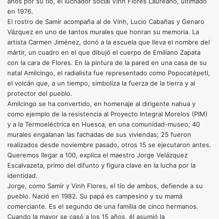
años por su tío, el luchador social Vinh Flores Laureano, ultimado
en 1976.
El rostro de Samir acompaña al de Vinh, Lucio Cabañas y Genaro
Vázquez en uno de tantos murales que honran su memoria. La
artista Carmen Jiménez, donó a la escuela que lleva el nombre del
mártir, un cuadro en el que dibujó el cuerpo de Emiliano Zapata
con la cara de Flores. En la pintura de la pared en una casa de su
natal Amilcingo, el radialista fue representado como Popocatépetl,
el volcán que, a un tiempo, simboliza la fuerza de la tierra y al
protector del pueblo.
Amilcingo se ha convertido, en homenaje al dirigente nahua y
como ejemplo de la resistencia al Proyecto Integral Morelos (PIM)
y a la Termoeléctrica en Huesca, en una comunidad-museo; 40
murales engalanan las fachadas de sus viviendas; 25 fueron
realizados desde noviembre pasado, otros 15 se ejecutaron antes.
Queremos llegar a 100, explica el maestro Jorge Velázquez
Escalvazeta, primo del difunto y figura clave en la lucha por la
identidad.
Jorge, como Samir y Vinh Flores, el tío de ambos, defiende a su
pueblo. Nació en 1982. Su papá es campesino y su mamá
comerciante. Es el segundo de una familia de cinco hermanos.
Cuando la mayor se casó a los 15 años, él asumió la