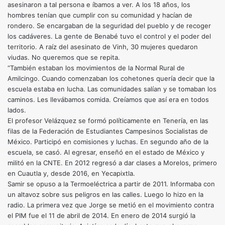
asesinaron a tal persona e íbamos a ver. A los 18 años, los
hombres tenían que cumplir con su comunidad y hacían de
rondero. Se encargaban de la seguridad del pueblo y de recoger
los cadáveres. La gente de Benabé tuvo el control y el poder del
territorio. A raíz del asesinato de Vinh, 30 mujeres quedaron
viudas. No queremos que se repita.
“También estaban los movimientos de la Normal Rural de
Amilcingo. Cuando comenzaban los cohetones quería decir que la
escuela estaba en lucha. Las comunidades salían y se tomaban los
caminos. Les llevábamos comida. Creíamos que así era en todos
lados.
El profesor Velázquez se formó políticamente en Tenería, en las
filas de la Federación de Estudiantes Campesinos Socialistas de
México. Participó en comisiones y luchas. En segundo año de la
escuela, se casó. Al egresar, enseñó en el estado de México y
militó en la CNTE. En 2012 regresó a dar clases a Morelos, primero
en Cuautla y, desde 2016, en Yecapixtla.
Samir se opuso a la Termoeléctrica a partir de 2011. Informaba con
un altavoz sobre sus peligros en las calles. Luego lo hizo en la
radio. La primera vez que Jorge se metió en el movimiento contra
el PIM fue el 11 de abril de 2014. En enero de 2014 surgió la