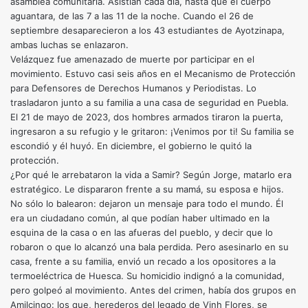
asamblea comunitaria. Asistían cada día, hasta que el cuerpo
aguantara, de las 7 a las 11 de la noche. Cuando el 26 de
septiembre desaparecieron a los 43 estudiantes de Ayotzinapa,
ambas luchas se enlazaron.
Velázquez fue amenazado de muerte por participar en el
movimiento. Estuvo casi seis años en el Mecanismo de Protección
para Defensores de Derechos Humanos y Periodistas. Lo
trasladaron junto a su familia a una casa de seguridad en Puebla.
El 21 de mayo de 2023, dos hombres armados tiraron la puerta,
ingresaron a su refugio y le gritaron: ¡Venimos por ti! Su familia se
escondió y él huyó. En diciembre, el gobierno le quitó la
protección.
¿Por qué le arrebataron la vida a Samir? Según Jorge, matarlo era
estratégico. Le dispararon frente a su mamá, su esposa e hijos.
No sólo lo balearon: dejaron un mensaje para todo el mundo. Él
era un ciudadano común, al que podían haber ultimado en la
esquina de la casa o en las afueras del pueblo, y decir que lo
robaron o que lo alcanzó una bala perdida. Pero asesinarlo en su
casa, frente a su familia, envió un recado a los opositores a la
termoeléctrica de Huesca. Su homicidio indignó a la comunidad,
pero golpeó al movimiento. Antes del crimen, había dos grupos en
Amilcingo: los que, herederos del legado de Vinh Flores, se