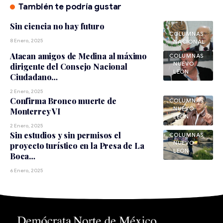
También te podría gustar
Sin ciencia no hay futuro
8 Enero, 2025
NACIONAL
Atacan amigos de Medina al máximo
NUEVO
dirigente del Consejo Nacional
LEÓN
Ciudadano…
2 Enero, 2025
Confirma Bronco muerte de
NUEVO
Monterrey VI
LEÓN
2 Enero, 2025
Sin estudios y sin permisos el
NUEVO
proyecto turístico en la Presa de La
LEÓN
Boca…
6 Enero, 2025