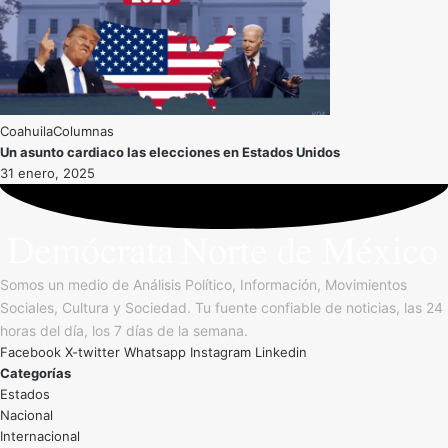
Coahuila
Un asunto cardiaco las elecciones en Estados Unidos
31 enero, 2025
Somos un medio de Análisis Político, Información, Movimientos
Sociales, Cultura y Sociedad. Tu fuente confiable de noticias, las 24
horas del día, los 7 días de la semana.
Facebook
X-twitter
Whatsapp
Instagram
Linkedin
Categorías
Estados
Nacional
Internacional