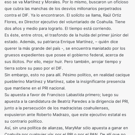
eso se va Martínez y Morales. Por lo mismo, buscaron un oficioso
que cubra las manchas de los desvíos millonarios perpetrados
contra el DIF. Ya lo encontraron. El solícito se llama, Raúl Ortiz
Flores, ex Director ejecutivo del voluntariado de Coahuila. Tiene
dos años y medio para lograrlo. El tiempo está corriendo.
Es éste, entre otros, el trasfondo de la huída del primer júnior del
estado. Además, su patriarca Enrique Martínez, – quién dice
querer la más grande del país -, se encuentra maniatado por los
gruesos expedientes que posee el gobierno federal, acerca de
sus ilícitos. Por ello, mejor huir. Pero también, arrojar tiempo y
tierra sobre su paso por el DIF.
Sin embargo, esto no para allí. Pésimo político, en realidad cacique
pueblerino Martínez y Martínez, sabe la insignificante presencia
que mantiene en el PRI nacional.
Su apuesta a favor de Francisco Labastida primero; luego su
apuesta a la candidatura de Beatriz Paredes a la dirigencia del PRI,
junto a la persecución de los madracistas coahuilenses,
expusieron ante Roberto Madrazo, que este ejecutivo estatal es
su contrario político.
Así, sin una política de alianzas, MaryMar sólo apuesta a ganar en
Coahuila por cualquier vía; por el PRI o por el PAN. De allí que no