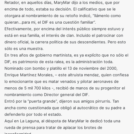
Retador, en aquellos días, MaryMar dijo a los medios, que por
encima de todo, estaba su decisión. El calificativo que se le
otorgara al nombramiento de su retoño indicó, “llámenlo como
quieran…para mi, el DIF es una cuestión familiar”.
Efectivamente, por encima del interés público siempre estuvo y
está en esa familia, el interés de clan. Incluido el patrocinar con
dinero oficial, la carrera política de sus descendientes. Pero esto
sólo es una muestra.
En tres años de gobierno martinista, es ya explícito que no sólo el
DIF, es patrimonio de esta ralea, es la administración toda.
Nominado con bombo y platillo el 13 de noviembre del 2000,
Enrique Martínez Morales, – este altruista mendaz, quien confiesa
lo emocionante que es matar venados y pilotar aeronaves de
menos de 5 mil 700 kilos -, recibió de manos de su progenitor el
nombramiento como Director general del DIF.
Entró por la “puerta grande”, dijeron sus amigos pirrurris. Tan
ancha como cuestionada que obligó al autocrático de su padre a
defenderlo por todo el estado.
Aquí en La Laguna, al déspota de MaryMar le dedicó toda una
rueda de prensa para tratar de aplacar los brotes de