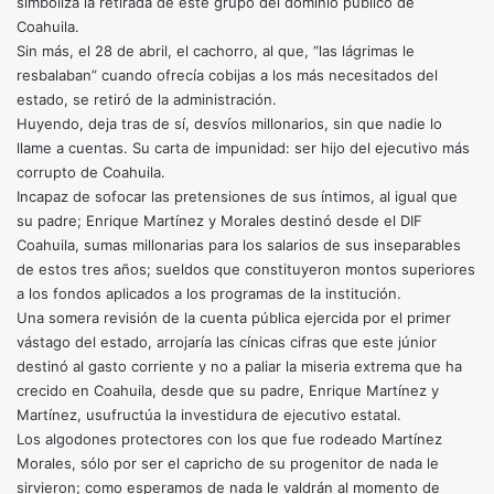
simboliza la retirada de este grupo del dominio público de
Coahuila.
Sin más, el 28 de abril, el cachorro, al que, “las lágrimas le
resbalaban” cuando ofrecía cobijas a los más necesitados del
estado, se retiró de la administración.
Huyendo, deja tras de sí, desvíos millonarios, sin que nadie lo
llame a cuentas. Su carta de impunidad: ser hijo del ejecutivo más
corrupto de Coahuila.
Incapaz de sofocar las pretensiones de sus íntimos, al igual que
su padre; Enrique Martínez y Morales destinó desde el DIF
Coahuila, sumas millonarias para los salarios de sus inseparables
de estos tres años; sueldos que constituyeron montos superiores
a los fondos aplicados a los programas de la institución.
Una somera revisión de la cuenta pública ejercida por el primer
vástago del estado, arrojaría las cínicas cifras que este júnior
destinó al gasto corriente y no a paliar la miseria extrema que ha
crecido en Coahuila, desde que su padre, Enrique Martínez y
Martínez, usufructúa la investidura de ejecutivo estatal.
Los algodones protectores con los que fue rodeado Martínez
Morales, sólo por ser el capricho de su progenitor de nada le
sirvieron; como esperamos de nada le valdrán al momento de