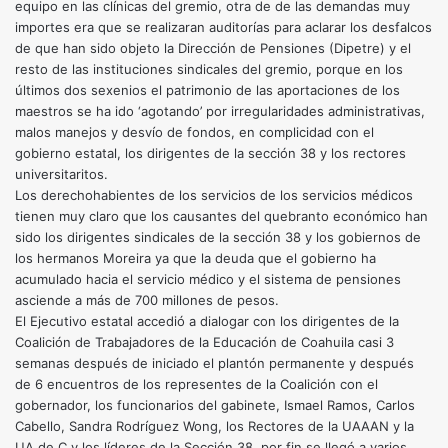
equipo en las clínicas del gremio, otra de de las demandas muy
importes era que se realizaran auditorías para aclarar los desfalcos
de que han sido objeto la Dirección de Pensiones (Dipetre) y el
resto de las instituciones sindicales del gremio, porque en los
últimos dos sexenios el patrimonio de las aportaciones de los
maestros se ha ido ‘agotando’ por irregularidades administrativas,
malos manejos y desvío de fondos, en complicidad con el
gobierno estatal, los dirigentes de la sección 38 y los rectores
universitaritos.
Los derechohabientes de los servicios de los servicios médicos
tienen muy claro que los causantes del quebranto económico han
sido los dirigentes sindicales de la sección 38 y los gobiernos de
los hermanos Moreira ya que la deuda que el gobierno ha
acumulado hacia el servicio médico y el sistema de pensiones
asciende a más de 700 millones de pesos.
El Ejecutivo estatal accedió a dialogar con los dirigentes de la
Coalición de Trabajadores de la Educación de Coahuila casi 3
semanas después de iniciado el plantón permanente y después
de 6 encuentros de los representes de la Coalición con el
gobernador, los funcionarios del gabinete, Ismael Ramos, Carlos
Cabello, Sandra Rodríguez Wong, los Rectores de la UAAAN y la
UA de C y los líderes de la Sección 38, por fin se llegó a varios