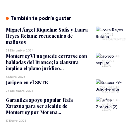
También te podría gustar
Miguel Ángel Riquelme Solís y Laura
COAHUILA
NOTAS
Reyes Retana; reencuentro de
IMPORTANTES
mafiosos
28 Diciembre, 2024
Monterrey VI no puede cerrarse con
NUEVO
habladas del Bronco; la clausura
LEÓN
implica el plano jurídico…
4 Enero, 2025
Jaripeo en el SNTE
26 Diciembre, 2024
NACIONAL
Garantiza apoyo popular Rafa
NUEVO
Zarazúa para ser alcalde de
LEÓN
Monterrey por Morena…
17 Enero, 2025