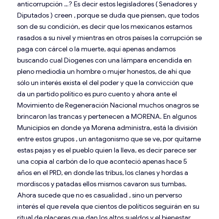
anticorrupción …? Es decir estos legisladores ( Senadores y
Diputados ) creen , porque se duda que piensen, que todos
son de su condición, es decir que los mexicanos estamos
rasados a su nivel y mientras en otros países la corrupción se
paga con cárcel o la muerte, aquí apenas andamos
buscando cual Diogenes con una lámpara encendida en
pleno mediodía un hombre o mujer honestos, de ahí que
sólo un interés exista el del poder y que la convicción que
da un partido político es puro cuento y ahora ante el
Movimiento de Regeneración Nacional muchos onagros se
brincaron las trancas y pertenecen a MORENA. En algunos
Municipios en donde ya Morena administra, está la división
entre estos grupos , un antagonismo que se ve, por quítame
estas pajas y es el pueblo quien la lleva, es decir parece ser
una copia al carbón de lo que aconteció apenas hace 5
años en el PRD, en donde las tribus, los clanes y hordas a
mordiscos y patadas ellos mismos cavaron sus tumbas.
Ahora sucede que no es casualidad , sino un perverso
interés el que revela que cientos de políticos seguirán en su
ritual de placeres que dan los altos sueldos y el bienestar