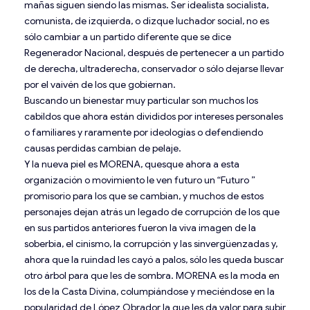
mañas siguen siendo las mismas. Ser idealista socialista,
comunista, de izquierda, o dizque luchador social, no es
sólo cambiar a un partido diferente que se dice
Regenerador Nacional, después de pertenecer a un partido
de derecha, ultraderecha, conservador o sólo dejarse llevar
por el vaivén de los que gobiernan.
Buscando un bienestar muy particular son muchos los
cabildos que ahora están divididos por intereses personales
o familiares y raramente por ideologías o defendiendo
causas perdidas cambian de pelaje.
Y la nueva piel es MORENA, quesque ahora a esta
organización o movimiento le ven futuro un “Futuro ”
promisorio para los que se cambian, y muchos de estos
personajes dejan atrás un legado de corrupción de los que
en sus partidos anteriores fueron la viva imagen de la
soberbia, el cinismo, la corrupción y las sinvergüenzadas y,
ahora que la ruindad les cayó a palos, sólo les queda buscar
otro árbol para que les de sombra. MORENA es la moda en
los de la Casta Divina, columpiándose y meciéndose en la
popularidad de López Obrador la que les da valor para subir