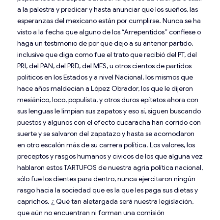
a la palestra y predicar y hasta anunciar que los sueños, las
esperanzas del mexicano están por cumplirse. Nunca se ha
visto a la fecha que alguno de los “Arrepentidos” confiese o
haga un testimonio de por qué dejó a su anterior partido,
inclusive que diga como fue el trato que recibió del PT, del
PRI, del PAN, del PRD, del MES, u otros cientos de partidos
políticos en los Estados y a nivel Nacional, los mismos que
hace años maldecían a López Obrador, los que le dijeron
mesiánico, loco, populista, y otros duros epítetos ahora con
sus lenguas le limpian sus zapatos y eso sí, siguen buscando
puestos y algunos con el efecto cucaracha han corrido con
suerte y se salvaron del zapatazo y hasta se acomodaron
en otro escalón más de su carrera política. Los valores, los
preceptos y rasgos humanos y cívicos de los que alguna vez
hablaron estos TARTUFOS de nuestra agria política nacional,
sólo fue los dientes para dentro, nunca ejercitaron ningún
rasgo hacia la sociedad que es la que les paga sus dietas y
caprichos. ¿ Qué tan aletargada será nuestra legislación,
que aún no encuentran ni forman una comisión