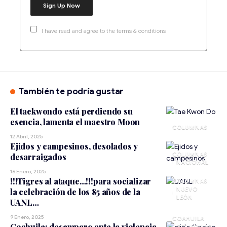
I have read and agree to the terms & conditions
También te podría gustar
El taekwondo está perdiendo su
esencia, lamenta el maestro Moon
12 Abril, 2025
Ejidos y campesinos, desolados y
desarraigados
NACIONAL
16 Enero, 2025
!!!Tigres al ataque…!!!para socializar
NUEVO
la celebración de los 85 años de la
LEÓN
UANL…
9 Enero, 2025
COAHUILA
Coahuila; desamparo ante la violencia,