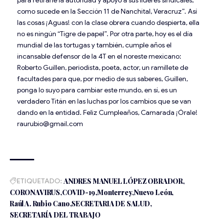
como sucede en la Sección 11 de Nanchital, Veracruz”. Así
las cosas ¡Aguas! con la clase obrera cuando despierta, ella
no es ningún “Tigre de papel”. Por otra parte, hoy es el día
mundial de las tortugas y también, cumple años el
incansable defensor de la 4T en el noreste mexicano:
Roberto Guillen, periodista, poeta, actor, un ramillete de
facultades para que, por medio de sus saberes, Guillen,
ponga lo suyo para cambiar este mundo, en sí, es un
verdadero Titán en las luchas por los cambios que se van
dando en la entidad. Feliz Cumpleaños, Camarada ¡Órale!
raurubio@gmail.com
ETIQUETADO:
ANDRES MANUEL LÓPEZ OBRADOR
CORONAVIRUS
COVID-19
Monterrey
Nuevo León
Raúl A. Rubio Cano
SECRETARIA DE SALUD
SECRETARÍA DEL TRABAJO