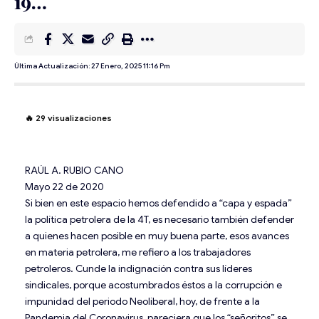
19…
Última Actualización: 27 Enero, 2025 11:16 Pm
🔥
29
visualizaciones
RAÚL A. RUBIO CANO
Mayo 22 de 2020
Si bien en este espacio hemos defendido a “capa y espada”
la política petrolera de la 4T, es necesario también defender
a quienes hacen posible en muy buena parte, esos avances
en materia petrolera, me refiero a los trabajadores
petroleros. Cunde la indignación contra sus líderes
sindicales, porque acostumbrados éstos a la corrupción e
impunidad del periodo Neoliberal, hoy, de frente a la
Pandemia del Coronavirus, pareciera que los “señoritos” se