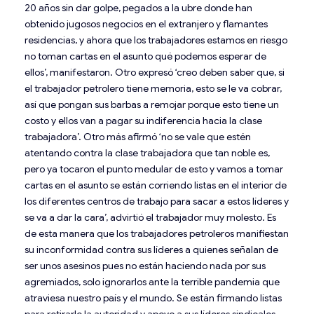
20 años sin dar golpe, pegados a la ubre donde han
obtenido jugosos negocios en el extranjero y flamantes
residencias, y ahora que los trabajadores estamos en riesgo
no toman cartas en el asunto qué podemos esperar de
ellos’, manifestaron. Otro expresó ‘creo deben saber que, si
el trabajador petrolero tiene memoria, esto se le va cobrar,
así que pongan sus barbas a remojar porque esto tiene un
costo y ellos van a pagar su indiferencia hacia la clase
trabajadora’. Otro más afirmó ‘no se vale que estén
atentando contra la clase trabajadora que tan noble es,
pero ya tocaron el punto medular de esto y vamos a tomar
cartas en el asunto se están corriendo listas en el interior de
los diferentes centros de trabajo para sacar a estos líderes y
se va a dar la cara’, advirtió el trabajador muy molesto. Es
de esta manera que los trabajadores petroleros manifiestan
su inconformidad contra sus líderes a quienes señalan de
ser unos asesinos pues no están haciendo nada por sus
agremiados, solo ignorarlos ante la terrible pandemia que
atraviesa nuestro país y el mundo. Se están firmando listas
para retirarle la autoridad y apoyo a sus líderes sindicales,