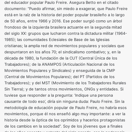
del educador popular Paulo Freire. Asegura Betto en el citado
documento: “Puedo afirmar, sin miedo a exagerar, que Paulo Freire
está en la raíz de la historia del poder popular brasileño a lo largo
de 50 años, entre 1966 y 2016. Ese poder surgió como un árbol
frondoso de la izquierda brasilera actuante en la segunda mitad
del siglo XX: grupos que lucharon contra la dictadura militar (1964-
1985); las comunidades Eclesiales de Base de las Iglesias
cristianas; la amplia red de movimientos populares y sociales que
despuntaron en los años 70; el sindicalismo combativo; y, en la
década de 1980, la fundación de la CUT (Central Única de los
Trabajadores); de la ANAMPOS (Articulación Nacional de los
Movimientos Populares y Sindicales) y enseguida de la CMP
(Central de Movimientos Populares); del PT (Partidos de los
Trabajadores); y del MST (Movimiento de los Trabajadores Rurales
Sin Tierra); y de tantos otros movimientos, ONGs y entidades. Si
tuviese que responder a la pregunta: ‘Indique una persona
causante de todo eso’, diría sin ninguna duda: Paulo Freire. Sin la
metodología de educación popular de Paulo Freire, no habría esos
movimientos, porque él nos enseñó algo muy importante: a ver la
historia desde la óptica de los oprimidos y hacerlos protagonistas
de los cambios en la sociedad”. Soy de los jóvenes que a finales