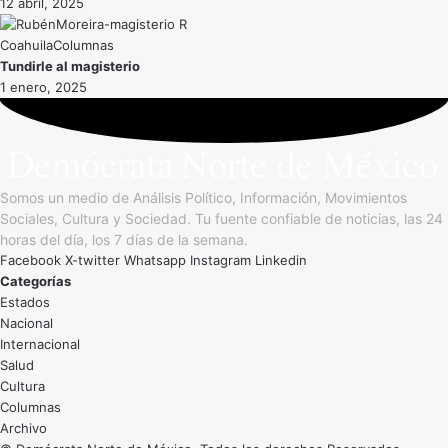
12 abril, 2025
Coahuila
Tundirle al magisterio
1 enero, 2025
Somos un medio de Análisis Político, Información, Movimientos
Sociales, Cultura y Sociedad. Tu fuente confiable de noticias, las 24
horas del día, los 7 días de la semana.
Facebook
X-twitter
Whatsapp
Instagram
Linkedin
Categorías
Estados
Nacional
Internacional
Salud
Cultura
Archivo