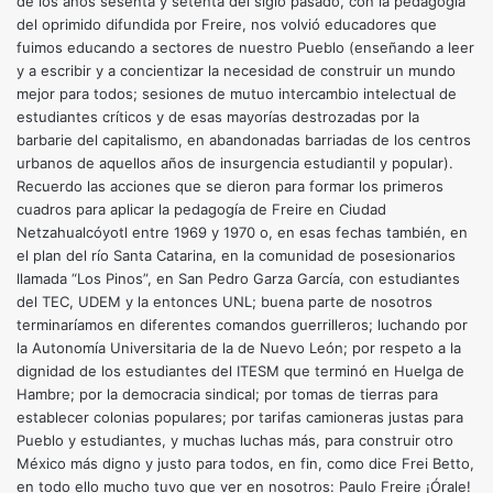
de los años sesenta y setenta del siglo pasado, con la pedagogía
del oprimido difundida por Freire, nos volvió educadores que
fuimos educando a sectores de nuestro Pueblo (enseñando a leer
y a escribir y a concientizar la necesidad de construir un mundo
mejor para todos; sesiones de mutuo intercambio intelectual de
estudiantes críticos y de esas mayorías destrozadas por la
barbarie del capitalismo, en abandonadas barriadas de los centros
urbanos de aquellos años de insurgencia estudiantil y popular).
Recuerdo las acciones que se dieron para formar los primeros
cuadros para aplicar la pedagogía de Freire en Ciudad
Netzahualcóyotl entre 1969 y 1970 o, en esas fechas también, en
el plan del río Santa Catarina, en la comunidad de posesionarios
llamada “Los Pinos”, en San Pedro Garza García, con estudiantes
del TEC, UDEM y la entonces UNL; buena parte de nosotros
terminaríamos en diferentes comandos guerrilleros; luchando por
la Autonomía Universitaria de la de Nuevo León; por respeto a la
dignidad de los estudiantes del ITESM que terminó en Huelga de
Hambre; por la democracia sindical; por tomas de tierras para
establecer colonias populares; por tarifas camioneras justas para
Pueblo y estudiantes, y muchas luchas más, para construir otro
México más digno y justo para todos, en fin, como dice Frei Betto,
en todo ello mucho tuvo que ver en nosotros: Paulo Freire ¡Órale!