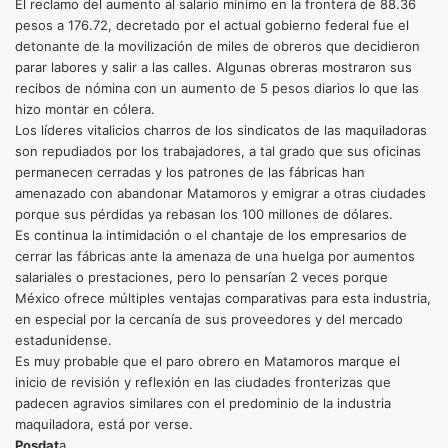
El reclamo del aumento al salario mínimo en la frontera de 88.36
pesos a 176.72, decretado por el actual gobierno federal fue el
detonante de la movilización de miles de obreros que decidieron
parar labores y salir a las calles. Algunas obreras mostraron sus
recibos de nómina con un aumento de 5 pesos diarios lo que las
hizo montar en cólera.
Los líderes vitalicios charros de los sindicatos de las maquiladoras
son repudiados por los trabajadores, a tal grado que sus oficinas
permanecen cerradas y los patrones de las fábricas han
amenazado con abandonar Matamoros y emigrar a otras ciudades
porque sus pérdidas ya rebasan los 100 millones de dólares.
Es continua la intimidación o el chantaje de los empresarios de
cerrar las fábricas ante la amenaza de una huelga por aumentos
salariales o prestaciones, pero lo pensarían 2 veces porque
México ofrece múltiples ventajas comparativas para esta industria,
en especial por la cercanía de sus proveedores y del mercado
estadunidense.
Es muy probable que el paro obrero en Matamoros marque el
inicio de revisión y reflexión en las ciudades fronterizas que
padecen agravios similares con el predominio de la industria
maquiladora, está por verse.
Posdat
a