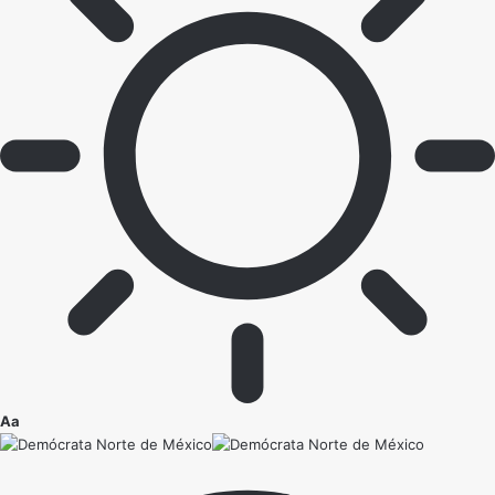
Ajustador
Aa
de
fuente