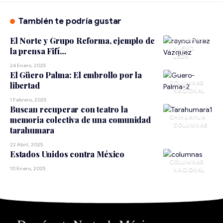
También te podría gustar
El Norte y Grupo Reforma, ejemplo de
NUEVO
la prensa Fifí…
LEÓN
24 Enero, 2025
El Güero Palma: El embrollo por la
libertad
NACIONAL
1 Febrero, 2025
Buscan recuperar con teatro la
CHIHUAHUA
memoria colectiva de una comunidad
tarahumara
22 Abril, 2025
Estados Unidos contra México
10 Enero, 2025
NACIONAL