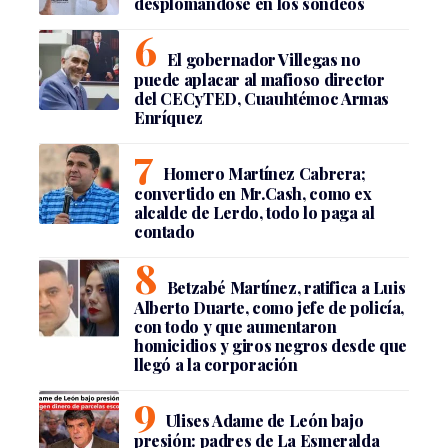
desplomándose en los sondeos
El gobernador Villegas no
puede aplacar al mafioso director
del CECyTED, Cuauhtémoc Armas
Enríquez
Homero Martínez Cabrera;
convertido en Mr.Cash, como ex
alcalde de Lerdo, todo lo paga al
contado
Betzabé Martínez, ratifica a Luis
Alberto Duarte, como jefe de policía,
con todo y que aumentaron
homicidios y giros negros desde que
llegó a la corporación
Ulises Adame de León bajo
presión: padres de La Esmeralda