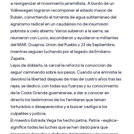
a reorganizar el movimiento jaramillista. A bordo de un
Volkswagen lograron recomponer el estado mayor de
Rubén, convirtiendo el torrente de agua subterráneo del
agrarismo radical en un caudaloso río de insumisión
pobrista a cielo abierto. Varios subieron a la sierra, se
reunieron con Lucio, escondieron y ayudaron a militantes
del MAR, Guajiros, Unión del Pueblo y 23 de Septiembre,
mientras seguían luchando por el legado de Emiliano
Zapata.
Lejos de doblarlo, la cárcel le reforzó la convicción de
seguir caminando sobre sus pasos. Cuando una amnistía le
devolvió la libertad después de más de cuatro años tras las
rejas, se dedicó, con todas sus fuerzas y su conocimiento
de la Costa Grande guerrerense, a dar a conocer en
directo los testimonios de los familiares que tenían
torturados o desaparecidos y a buscar castigo a los
culpables y justicia.
El maestro Estrada Vega ha hecho patria. Patria –explica–
significa todas las luchas que se han dado para que
tengamos derecho a disfrutar del territorio y los recursos