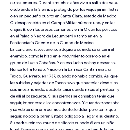
otros nombres. Durante muchos años vivió a salto de mata,
o subiendo a la Sierra, o protegido por los viejos jaramillistas,
o en un pequeño cuarto en Santa Clara, estado de México.
O, desaparecido en el Campo Militar número uno, y en las
crujías B, con los presos comunes y en la O con los políticos
en el Palacio Negro de Lecumberri y también en la
Penitenciaría Oriente de la Ciudad de México.
La conciencia, sostiene, se adquiere cuando se encara al
enemigo, como le hizo en el movimiento obrero o en el
grupo de Lucio Cabañas. Y en esa lucha no hay descanso.
Nunca lo ha tenido. Nació en la barraca Cantarranas, en
Taxco, Guerrero, en 1937, cuando no había combis. Así que
las subidas y bajadas de Taxco tuvo que hacerlas desde los
seis años andando, desde la casa donde nació al panteón, y
de allí al cazaguate. Si sus piernas se cansaban tenía que
seguir, imponerse a los encontronazos. Y cuando tropezaba
y se volaba una uña por accidente, le dolía, pero tenía que
seguir, no podía parar. Estaba obligado a llegar a su destino.
Su padre, minero, murió de silicosis cuando él era un niño.
Igual, Dionisio creció entre socavones, escuchando la tos