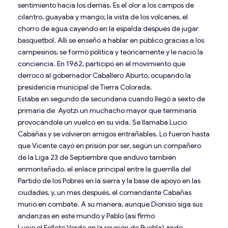
sentimiento hacia los demás. Es el olor a los campos de
cilantro, guayaba y mango; la vista de los volcanes, el
chorro de agua cayendo en la espalda después de jugar
basquetbol. Allí se enseñó a hablar en público gracias a los
campesinos, se formó política y teóricamente y le nació la
conciencia. En 1962, participó en el movimiento que
derrocó al gobernador Caballero Aburto, ocupando la
presidencia municipal de Tierra Colorada.
Estaba en segundo de secundaria cuando llegó a sexto de
primaria de ­ Ayotzi un muchacho mayor que terminaría
provocándole un vuelco en su vida. Se llamaba Lucio
Cabañas y se volvieron amigos entrañables. Lo fueron hasta
que Vicente cayó en prisión por ser, según un compañero
de la Liga 23 de Septiembre que anduvo también
enmontañado, el enlace principal entre la guerrilla del
Partido de los Pobres en la sierra y la base de apoyo en las
ciudades, y, un mes después, el comandante Cabañas
murió en combate. A su manera, aunque Dionisio siga sus
andanzas en este mundo y Pablo (así firmó
Lucio el Folleto Verde en la reunión de Puebla) ande