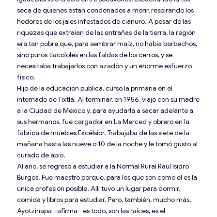
seca de quienes están condenados a morir, respirando los
hedores de los jales infestados de cianuro. A pesar de las
riquezas que extraían de las entrañas de la tierra, la región
era tan pobre que, para sembrar maíz, no había barbechos,
sino puros tlacololes en las faldas de los cerros, y se
necesitaba trabajarlos con azadón y un enorme esfuerzo
físico.
Hijo de la educación pública, cursó la primaria en el
internado de Tixtla. Al terminar, en 1956, viajó con su madre
a la Ciudad de México y, para ayudarla a sacar adelante a
sus hermanos, fue cargador en La Merced y obrero en la
fábrica de muebles Excélsior. Trabajaba de las siete de la
mañana hasta las nueve o 10 de la noche y le tomó gusto al
curado de apio.
Al año, se regresó a estudiar a la Normal Rural Raúl Isidro
Burgos. Fue maestro porque, para los que son como él es la
única profesión posible. Allí tuvo un lugar para dormir,
comida y libros para estudiar. Pero, también, mucho más.
Ayotzinapa –afirma– es todo, son las raíces, es el