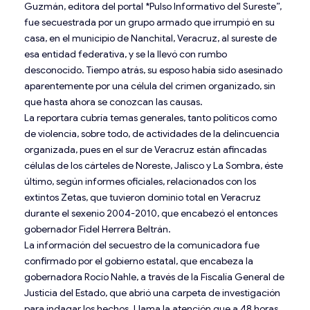
Guzmán, editora del portal *Pulso Informativo del Sureste”,
fue secuestrada por un grupo armado que irrumpió en su
casa, en el municipio de Nanchital, Veracruz, al sureste de
esa entidad federativa, y se la llevó con rumbo
desconocido. Tiempo atrás, su esposo había sido asesinado
aparentemente por una célula del crimen organizado, sin
que hasta ahora se conozcan las causas.
La reportara cubría temas generales, tanto políticos como
de violencia, sobre todo, de actividades de la delincuencia
organizada, pues en el sur de Veracruz están afincadas
células de los cárteles de Noreste, Jalisco y La Sombra, éste
último, según informes oficiales, relacionados con los
extintos Zetas, que tuvieron dominio total en Veracruz
durante el sexenio 2004-2010, que encabezó el entonces
gobernador Fidel Herrera Beltrán.
La información del secuestro de la comunicadora fue
confirmado por el gobierno estatal, que encabeza la
gobernadora Rocío Nahle, a través de la Fiscalía General de
Justicia del Estado, que abrió una carpeta de investigación
para indagar los hechos. Llama la atención que a 48 horas