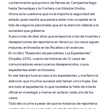
contaminante que provino de Pemex en Campeche llegó
hasta Tamaulipas y la frontera con Estados Unidos.
Ahora se le cuestiona que no le importa la seguridad del
estado, pues resulta que parece estar más ocupada en la
lista de negocios personales que en la atención debida a la
sociedad que gobierna.
A poco más de diez años que empezó la crisis de muertes y
desapariciones de reporteros en Veracruz, los casos siguen
impunes, archivados en las fiscalías y sin avances.
En mi libro *Asesinato de periodistas: Los Expedientes”
(Grijalbo 2015), cuento las historias de 12 casos de
comunicadores veracruzanos desaparecidos, cuyos
expedientes están archivados.
En ese tiempo tuve acceso a los expedientes, y me llamó la
atención que muchos sucesos sólo tenían cinco hojas. Ese
era todo el expediente, lo que revelaba la falta de interés
oficial en investigar y menos en aclarar cada uno de los
casos.
Todo ello ocurría a pesar de que la matanza de reporteros
continuaba, lo que convertía al estado de Veracruz en un