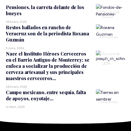
Pensiones, la carreta delante de los
bueyes
SALUD
25 Enero, 2025
Restos hallados en rancho de
Veracruz son de la periodista Roxana
NACIONAL
Guzmán
5 Julio, 2026
Nace el Instituto Héroes Cerveceros
NUEVO
en el Barrio Antiguo de Monterrey; se
LEÓN
enfoca a socializar la producción de
cerveza artesanal y sus principales
maestros cerveceros…
24 Enero, 2025
Campo mexicano, entre sequía, falta
de apoyos, coyotaje…
NACIONAL
12 Abril, 2025