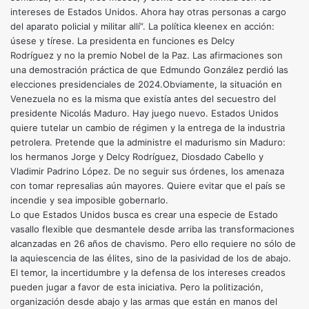
intereses de Estados Unidos. Ahora hay otras personas a cargo
del aparato policial y militar allí”. La política kleenex en acción:
úsese y tírese. La presidenta en funciones es Delcy
Rodríguez y no la premio Nobel de la Paz. Las afirmaciones son
una demostración práctica de que Edmundo González perdió las
elecciones presidenciales de 2024.Obviamente, la situación en
Venezuela no es la misma que existía antes del secuestro del
presidente Nicolás Maduro. Hay juego nuevo. Estados Unidos
quiere tutelar un cambio de régimen y la entrega de la industria
petrolera. Pretende que la administre el madurismo sin Maduro:
los hermanos Jorge y Delcy Rodríguez, Diosdado Cabello y
Vladimir Padrino López. De no seguir sus órdenes, los amenaza
con tomar represalias aún mayores. Quiere evitar que el país se
incendie y sea imposible gobernarlo.
Lo que Estados Unidos busca es crear una especie de Estado
vasallo flexible que desmantele desde arriba las transformaciones
alcanzadas en 26 años de chavismo. Pero ello requiere no sólo de
la aquiescencia de las élites, sino de la pasividad de los de abajo.
El temor, la incertidumbre y la defensa de los intereses creados
pueden jugar a favor de esta iniciativa. Pero la politización,
organización desde abajo y las armas que están en manos del