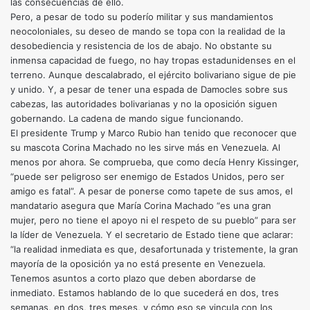
las consecuencias de ello.
Pero, a pesar de todo su poderío militar y sus mandamientos
neocoloniales, su deseo de mando se topa con la realidad de la
desobediencia y resistencia de los de abajo. No obstante su
inmensa capacidad de fuego, no hay tropas estadunidenses en el
terreno. Aunque descalabrado, el ejército bolivariano sigue de pie
y unido. Y, a pesar de tener una espada de Damocles sobre sus
cabezas, las autoridades bolivarianas y no la oposición siguen
gobernando. La cadena de mando sigue funcionando.
El presidente Trump y Marco Rubio han tenido que reconocer que
su mascota Corina Machado no les sirve más en Venezuela. Al
menos por ahora. Se comprueba, que como decía Henry Kissinger,
“puede ser peligroso ser enemigo de Estados Unidos, pero ser
amigo es fatal”. A pesar de ponerse como tapete de sus amos, el
mandatario asegura que María Corina Machado “es una gran
mujer, pero no tiene el apoyo ni el respeto de su pueblo” para ser
la líder de Venezuela. Y el secretario de Estado tiene que aclarar:
“la realidad inmediata es que, desafortunada y tristemente, la gran
mayoría de la oposición ya no está presente en Venezuela.
Tenemos asuntos a corto plazo que deben abordarse de
inmediato. Estamos hablando de lo que sucederá en dos, tres
semanas, en dos, tres meses, y cómo eso se vincula con los