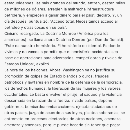
estadunidenses, las más grandes del mundo, entren, gasten miles
de millones de dólares, arreglen la maltrecha infraestructura
petrolera, y empiecen a ganar dinero para el país”, declaró. Y, un
día después, puntualizó: “Acceso total. Necesitamos acceso al
petróleo y otras cosas en su país”.
Cinismo recargado. La Doctrina Monroe (América para los
americanos), se llama ahora Doctrina Donroe (por Don de Donald).
“Este es nuestro hemisferio. El hemisferio occidental. Es donde
vivimos y no vamos a permitir que el hemisferio occidental sea
base de operaciones para adversarios, competidores y rivales de
Estados Unidos”, explicó.
La hora de los halcones. Ahora, Washington ya no justifica su
promoción de golpes de Estado blandos o duros, fraudes
patrióticos y lawfares en nombre de la defensa de la democracia,
los derechos humanos, la liberación de las mujeres y los valores
occidentales. Le basta envolver el pillaje, el saqueo y la violencia
descarnada en la razón de la fuerza. Invade países, depone
gobiernos, bombardea embarcaciones, ejecuta ciudadanos de
otros países, juzga de acuerdo a sus leyes, pisotea soberanías, se
entromete en procesos electorales de otras naciones, amenaza,
amenaza y amenaza, porque puede hacerlo sin tener que pagar