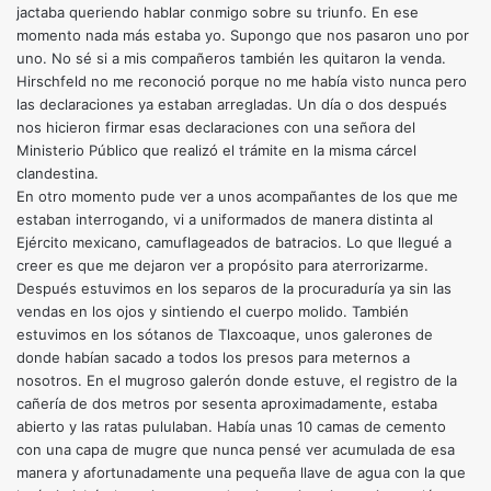
jactaba queriendo hablar conmigo sobre su triunfo. En ese
momento nada más estaba yo. Supongo que nos pasaron uno por
uno. No sé si a mis compañeros también les quitaron la venda.
Hirschfeld no me reconoció porque no me había visto nunca pero
las declaraciones ya estaban arregladas. Un día o dos después
nos hicieron firmar esas declaraciones con una señora del
Ministerio Público que realizó el trámite en la misma cárcel
clandestina.
En otro momento pude ver a unos acompañantes de los que me
estaban interrogando, vi a uniformados de manera distinta al
Ejército mexicano, camuflageados de batracios. Lo que llegué a
creer es que me dejaron ver a propósito para aterrorizarme.
Después estuvimos en los separos de la procuraduría ya sin las
vendas en los ojos y sintiendo el cuerpo molido. También
estuvimos en los sótanos de Tlaxcoaque, unos galerones de
donde habían sacado a todos los presos para meternos a
nosotros. En el mugroso galerón donde estuve, el registro de la
cañería de dos metros por sesenta aproximadamente, estaba
abierto y las ratas pululaban. Había unas 10 camas de cemento
con una capa de mugre que nunca pensé ver acumulada de esa
manera y afortunadamente una pequeña llave de agua con la que