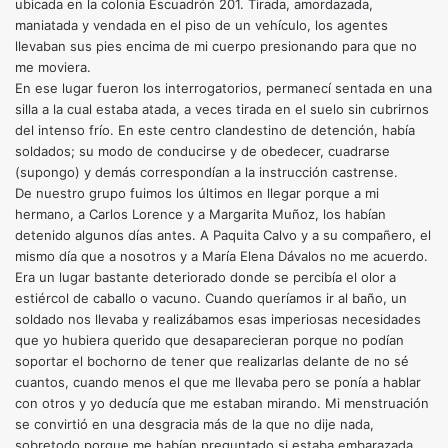
ubicada en la colonia Escuadrón 201. Tirada, amordazada,
maniatada y vendada en el piso de un vehículo, los agentes
llevaban sus pies encima de mi cuerpo presionando para que no
me moviera.
En ese lugar fueron los interrogatorios, permanecí sentada en una
silla a la cual estaba atada, a veces tirada en el suelo sin cubrirnos
del intenso frío. En este centro clandestino de detención, había
soldados; su modo de conducirse y de obedecer, cuadrarse
(supongo) y demás correspondían a la instrucción castrense.
De nuestro grupo fuimos los últimos en llegar porque a mi
hermano, a Carlos Lorence y a Margarita Muñoz, los habían
detenido algunos días antes. A Paquita Calvo y a su compañero, el
mismo día que a nosotros y a María Elena Dávalos no me acuerdo.
Era un lugar bastante deteriorado donde se percibía el olor a
estiércol de caballo o vacuno. Cuando queríamos ir al baño, un
soldado nos llevaba y realizábamos esas imperiosas necesidades
que yo hubiera querido que desaparecieran porque no podían
soportar el bochorno de tener que realizarlas delante de no sé
cuantos, cuando menos el que me llevaba pero se ponía a hablar
con otros y yo deducía que me estaban mirando. Mi menstruación
se convirtió en una desgracia más de la que no dije nada,
sobretodo porque me habían preguntado si estaba embarazada.