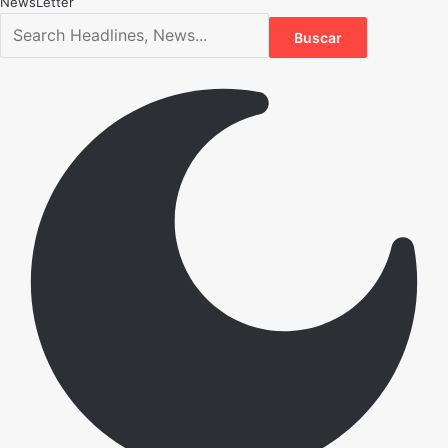
NewsLetter