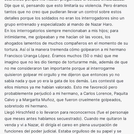
Dije que si, pensando que esto limitaría su violencia. Pero éramos
tantos que no creo que pudieran llevar un control sobre estos
detalles porque los soldados no eran los interrogadores sino un
grupo entrenado y especializado al mando de Nazar Haro.
En los interrogatorios siempre mencionaban a mis hijos; para
intimidarme, me golpeaban y me hacían oír las voces, los
ahogados lamentos de muchos compañeros en el momento de su
tortura. Así oí la manera tremenda cómo golpearon a mi hermano
Francisco Uranga López. Éramos muchos (50 o más) que me
imagino que no les dio tiempo de torturarme más, además de que
no me consideraron tan importante porque al interrogarme
quisieron golpear mi orgullo y me dijeron que entonces yo no
sabía nada y que yo era la gata de los demás. Les contesté que
ellos mismos ya me habían valorado. Esto me favoreció pero
probablemente perjudicó a mi hermano, a Carlos Lorence, Paquita
Calvo y a Margarita Muñoz, que fueron cruelmente golpeados,
sobretodo mi hermano.
Llegó Hirschfeld o lo llevaron para reconocernos (fue el personaje
que meses antes habíamos secuestrado). Cuando me quitaron la
venda y vi a Nazar, él dirigía el careo en plena usurpación de
funciones del poder judicial. Estaba orgulloso de su papel y se