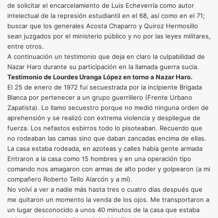
de solicitar el encarcelamiento de Luis Echeverría como autor
intelectual de la represión estudiantil en el 68, así como en el 71;
buscar que los generales Acosta Chaparro y Quiroz Hermosillo
sean juzgados por el ministerio público y no por las leyes militares,
entre otros.
A continuación un testimonio que deja en claro la culpabilidad de
Nazar Haro durante su participación en la llamada guerra sucia.
Testimonio de Lourdes Uranga López en torno a Nazar Haro.
El 25 de enero de 1972 fui secuestrada por la incipiente Brigada
Blanca por pertenecer a un grupo guerrillero (Frente Urbano
Zapatista). Lo llamo secuestro porque no medió ninguna orden de
aprehensión y se realizó con extrema violencia y despliegue de
fuerza. Los nefastos esbirros todo lo pisoteaban. Recuerdo que
no rodeaban las camas sino que daban zancadas encima de ellas.
La casa estaba rodeada, en azoteas y calles había gente armada
Entraron a la casa como 15 hombres y en una operación tipo
comando nos amagaron con armas de alto poder y golpearon (a mi
compañero Roberto Tello Alarcón y a mí).
No volví a ver a nadie más hasta tres o cuatro días después que
me quitaron un momento la venda de los ojos. Me transportaron a
un lugar desconocido a unos 40 minutos de la casa que estaba