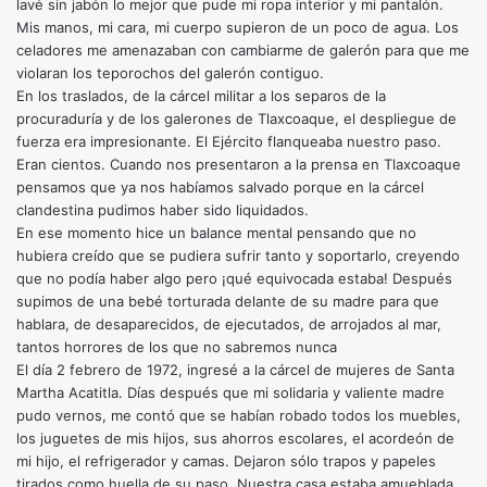
lavé sin jabón lo mejor que pude mi ropa interior y mi pantalón.
Mis manos, mi cara, mi cuerpo supieron de un poco de agua. Los
celadores me amenazaban con cambiarme de galerón para que me
violaran los teporochos del galerón contiguo.
En los traslados, de la cárcel militar a los separos de la
procuraduría y de los galerones de Tlaxcoaque, el despliegue de
fuerza era impresionante. El Ejército flanqueaba nuestro paso.
Eran cientos. Cuando nos presentaron a la prensa en Tlaxcoaque
pensamos que ya nos habíamos salvado porque en la cárcel
clandestina pudimos haber sido liquidados.
En ese momento hice un balance mental pensando que no
hubiera creído que se pudiera sufrir tanto y soportarlo, creyendo
que no podía haber algo pero ¡qué equivocada estaba! Después
supimos de una bebé torturada delante de su madre para que
hablara, de desaparecidos, de ejecutados, de arrojados al mar,
tantos horrores de los que no sabremos nunca
El día 2 febrero de 1972, ingresé a la cárcel de mujeres de Santa
Martha Acatitla. Días después que mi solidaria y valiente madre
pudo vernos, me contó que se habían robado todos los muebles,
los juguetes de mis hijos, sus ahorros escolares, el acordeón de
mi hijo, el refrigerador y camas. Dejaron sólo trapos y papeles
tirados como huella de su paso. Nuestra casa estaba amueblada