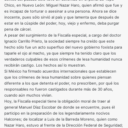
Chico, en Nuevo León: Miguel Nazar Haro, quien afirmó que fue y
es incapaz de torturar o asesinar a una persona. Ahora se dice
inocente, pues sólo sirvió al país y que lamenta que después de
estar en la cúspide del poder, hoy, viejo y enfermo, deba purgar
pena de cárcel.
A pesar del surgimiento de la Fiscalía especial, a cargo del doctor
Ignacio Carrillo Prieto, la sociedad siempre ha creído que este
hecho sólo fue un acto superfluo del nuevo gobierno foxista para
taparle el ojo al macho, ya que siempre ha tenido claro que los
verdaderos culpables de esos crímenes de lesa humanidad nunca
recibirán castigo. Los hechos así lo muestran.
Si México ha firmado acuerdos internacionales que establecen
que los crímenes de lesa humanidad sobre quienes piensan
diferente a los que detenta el poder, no prescriben, por qué los
responsables no fueron castigados durante más de 30 años,
cuando aún muchos vivían.
Hoy, la Fiscalía especial tiene la obligación moral de traer al
general Manuel Díaz Escobar de donde se encuentre, pues él
participo en la preparación de los legendariamente nocivos
Halcones; de localizar a Luis de la Barreda Moreno, quien como
Nazar Haro, estuvo al frente de la Dirección Federal de Seguridad;