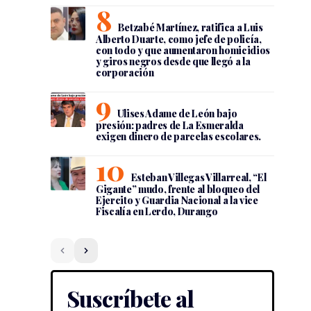
Betzabé Martínez, ratifica a Luis
Alberto Duarte, como jefe de policía,
con todo y que aumentaron homicidios
y giros negros desde que llegó a la
corporación
Ulises Adame de León bajo
presión: padres de La Esmeralda
exigen dinero de parcelas escolares.
Esteban Villegas Villarreal, “El
Gigante” mudo, frente al bloqueo del
Ejercito y Guardia Nacional a la vice
Fiscalía en Lerdo, Durango
Suscríbete al