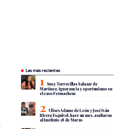
Las más recientes
Susy Torrecillas Salazar de
Martínez, ignorancia y oportunismo en
el caso Fermachem
Ulises Adame de León y José Iván
Rivera Esquivel, hace un mes, asaltaron
al Instituto 18 de Marzo