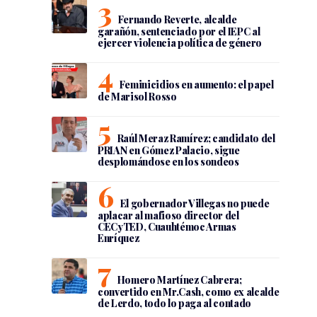
Fernando Reverte, alcalde
garañón, sentenciado por el IEPC al
ejercer violencia política de género
Feminicidios en aumento: el papel
de Marisol Rosso
Raúl Meraz Ramírez; candidato del
PRIAN en Gómez Palacio, sigue
desplomándose en los sondeos
El gobernador Villegas no puede
aplacar al mafioso director del
CECyTED, Cuauhtémoc Armas
Enríquez
Homero Martínez Cabrera;
convertido en Mr.Cash, como ex alcalde
de Lerdo, todo lo paga al contado