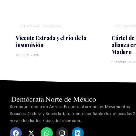
NACIONAL
Vicente Estrada y el río de la
Cártel de
insumisión
alianza c
Maduro
23 Julio, 2025
1 Febrero, 202
Somos un medio de Análisis Político, Información, Movimientos
Sociales, Cultura y Sociedad. Tu fuente confiable de noticias, las 
horas del día, los 7 días de la semana.