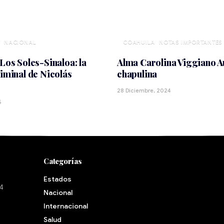
NACIONAL
COAHUILA
NOTAS IMPORTANTES
 Los Soles-Sinaloa: la
Alma Carolina Viggiano Au
riminal de Nicolás
chapulina
28 Diciembre, 2024
5
Categorías
Estados
24
Nacional
Internacional
Salud