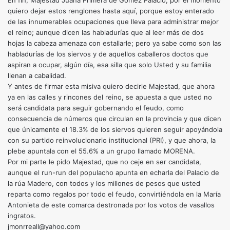
En fin, Majestad Juana Primera de Gómez Palacio; por el momento
quiero dejar estos renglones hasta aquí, porque estoy enterado
de las innumerables ocupaciones que lleva para administrar mejor
el reino; aunque dicen las habladurías que al leer más de dos
hojas la cabeza amenaza con estallarle; pero ya sabe como son las
habladurías de los siervos y de aquellos caballeros doctos que
aspiran a ocupar, algún día, esa silla que solo Usted y su familia
llenan a cabalidad.
Y antes de firmar esta misiva quiero decirle Majestad, que ahora
ya en las calles y rincones del reino, se apuesta a que usted no
será candidata para seguir gobernando el feudo, como
consecuencia de números que circulan en la provincia y que dicen
que únicamente el 18.3% de los siervos quieren seguir apoyándola
con su partido reinvolucionario institucional (PRI), y que ahora, la
plebe apuntala con el 55.6% a un grupo llamado MORENA.
Por mi parte le pido Majestad, que no ceje en ser candidata,
aunque el run-run del populacho apunta en echarla del Palacio de
la rúa Madero, con todos y los millones de pesos que usted
reparta como regalos por todo el feudo, convirtiéndola en la María
Antonieta de este comarca destronada por los votos de vasallos
ingratos.
jmonrreall@yahoo.com