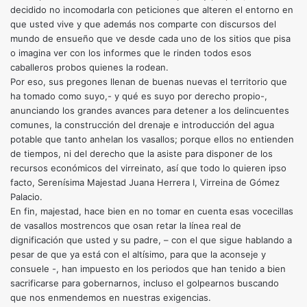
decidido no incomodarla con peticiones que alteren el entorno en
que usted vive y que además nos comparte con discursos del
mundo de ensueño que ve desde cada uno de los sitios que pisa
o imagina ver con los informes que le rinden todos esos
caballeros probos quienes la rodean.
Por eso, sus pregones llenan de buenas nuevas el territorio que
ha tomado como suyo,- y qué es suyo por derecho propio-,
anunciando los grandes avances para detener a los delincuentes
comunes, la construcción del drenaje e introducción del agua
potable que tanto anhelan los vasallos; porque ellos no entienden
de tiempos, ni del derecho que la asiste para disponer de los
recursos económicos del virreinato, así que todo lo quieren ipso
facto, Serenísima Majestad Juana Herrera I, Virreina de Gómez
Palacio.
En fin, majestad, hace bien en no tomar en cuenta esas vocecillas
de vasallos mostrencos que osan retar la línea real de
dignificación que usted y su padre, – con el que sigue hablando a
pesar de que ya está con el altísimo, para que la aconseje y
consuele -, han impuesto en los periodos que han tenido a bien
sacrificarse para gobernarnos, incluso el golpearnos buscando
que nos enmendemos en nuestras exigencias.