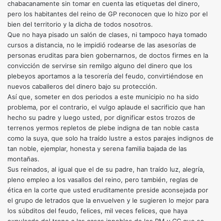
chabacanamente sin tomar en cuenta las etiquetas del dinero,
pero los habitantes del reino de GP reconocen que lo hizo por el
bien del territorio y la dicha de todos nosotros.
Que no haya pisado un salón de clases, ni tampoco haya tomado
cursos a distancia, no le impidió rodearse de las asesorías de
personas eruditas para bien gobernarnos, de doctos firmes en la
convicción de servirse sin remilgo alguno del dinero que los
plebeyos aportamos a la tesorería del feudo, convirtiéndose en
nuevos caballeros del dinero bajo su protección.
Así que, someter en dos periodos a este municipio no ha sido
problema, por el contrario, el vulgo aplaude el sacrificio que han
hecho su padre y luego usted, por dignificar estos trozos de
terrenos yermos repletos de plebe indigna de tan noble casta
como la suya, que solo ha traído lustre a estos parajes indignos de
tan noble, ejemplar, honesta y serena familia bajada de las
montañas.
Sus reinados, al igual que el de su padre, han traído luz, alegría,
pleno empleo a los vasallos del reino, pero también, reglas de
ética en la corte que usted eruditamente preside aconsejada por
el grupo de letrados que la envuelven y le sugieren lo mejor para
los súbditos del feudo, felices, mil veces felices, que haya