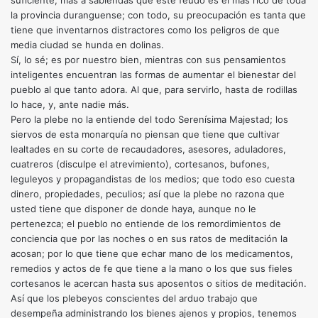
suficiente; más a sabiendas que este feudo es el más rico de toda
la provincia duranguense; con todo, su preocupación es tanta que
tiene que inventarnos distractores como los peligros de que
media ciudad se hunda en dolinas.
Sí, lo sé; es por nuestro bien, mientras con sus pensamientos
inteligentes encuentran las formas de aumentar el bienestar del
pueblo al que tanto adora. Al que, para servirlo, hasta de rodillas
lo hace, y, ante nadie más.
Pero la plebe no la entiende del todo Serenísima Majestad; los
siervos de esta monarquía no piensan que tiene que cultivar
lealtades en su corte de recaudadores, asesores, aduladores,
cuatreros (disculpe el atrevimiento), cortesanos, bufones,
leguleyos y propagandistas de los medios; que todo eso cuesta
dinero, propiedades, peculios; así que la plebe no razona que
usted tiene que disponer de donde haya, aunque no le
pertenezca; el pueblo no entiende de los remordimientos de
conciencia que por las noches o en sus ratos de meditación la
acosan; por lo que tiene que echar mano de los medicamentos,
remedios y actos de fe que tiene a la mano o los que sus fieles
cortesanos le acercan hasta sus aposentos o sitios de meditación.
Así que los plebeyos conscientes del arduo trabajo que
desempeña administrando los bienes ajenos y propios, tenemos