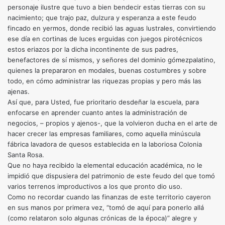
personaje ilustre que tuvo a bien bendecir estas tierras con su
nacimiento; que trajo paz, dulzura y esperanza a este feudo
fincado en yermos, donde recibió las aguas lustrales, convirtiendo
ese día en cortinas de luces erguidas con juegos pirotécnicos
estos eriazos por la dicha incontinente de sus padres,
benefactores de sí mismos, y señores del dominio gómezpalatino,
quienes la prepararon en modales, buenas costumbres y sobre
todo, en cómo administrar las riquezas propias y pero más las
ajenas.
Así que, para Usted, fue prioritario desdeñar la escuela, para
enfocarse en aprender cuanto antes la administración de
negocios, – propios y ajenos-, que la volvieron ducha en el arte de
hacer crecer las empresas familiares, como aquella minúscula
fábrica lavadora de quesos establecida en la laboriosa Colonia
Santa Rosa.
Que no haya recibido la elemental educación académica, no le
impidió que dispusiera del patrimonio de este feudo del que tomó
varios terrenos improductivos a los que pronto dio uso.
Como no recordar cuando las finanzas de este territorio cayeron
en sus manos por primera vez, “tomó de aquí para ponerlo allá
(como relataron solo algunas crónicas de la época)” alegre y