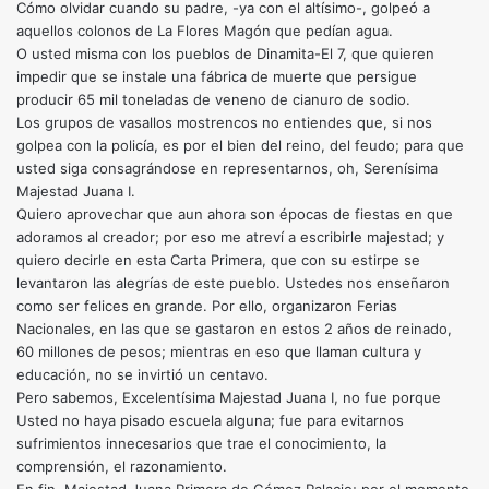
Cómo olvidar cuando su padre, -ya con el altísimo-, golpeó a
aquellos colonos de La Flores Magón que pedían agua.
O usted misma con los pueblos de Dinamita-El 7, que quieren
impedir que se instale una fábrica de muerte que persigue
producir 65 mil toneladas de veneno de cianuro de sodio.
Los grupos de vasallos mostrencos no entiendes que, si nos
golpea con la policía, es por el bien del reino, del feudo; para que
usted siga consagrándose en representarnos, oh, Serenísima
Majestad Juana I.
Quiero aprovechar que aun ahora son épocas de fiestas en que
adoramos al creador; por eso me atreví a escribirle majestad; y
quiero decirle en esta Carta Primera, que con su estirpe se
levantaron las alegrías de este pueblo. Ustedes nos enseñaron
como ser felices en grande. Por ello, organizaron Ferias
Nacionales, en las que se gastaron en estos 2 años de reinado,
60 millones de pesos; mientras en eso que llaman cultura y
educación, no se invirtió un centavo.
Pero sabemos, Excelentísima Majestad Juana I, no fue porque
Usted no haya pisado escuela alguna; fue para evitarnos
sufrimientos innecesarios que trae el conocimiento, la
comprensión, el razonamiento.