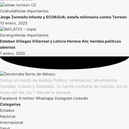
Coahuila
Notas Importantes
Jorge Zermeño Infante y ECOAGUA; estafa millonaria contra Torreón
10 enero, 2025
Durango
Notas Importantes
Esteban Villegas Villarreal y Leticia Herrera Ale; heridas políticas
abiertas
1 enero, 2025
Somos un medio de Análisis Político, Información, Movimientos
Sociales, Cultura y Sociedad. Tu fuente confiable de noticias, las 24
horas del día, los 7 días de la semana.
Facebook
X-twitter
Whatsapp
Instagram
Linkedin
Categorías
Estados
Nacional
Internacional
Salud