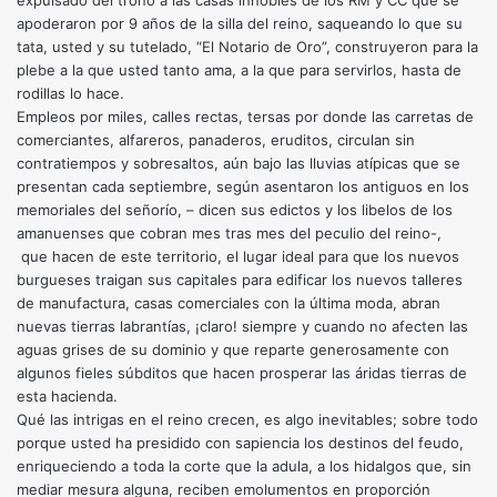
expulsado del trono a las casas innobles de los RM y CC que se
apoderaron por 9 años de la silla del reino, saqueando lo que su
tata, usted y su tutelado, “El Notario de Oro”, construyeron para la
plebe a la que usted tanto ama, a la que para servirlos, hasta de
rodillas lo hace.
Empleos por miles, calles rectas, tersas por donde las carretas de
comerciantes, alfareros, panaderos, eruditos, circulan sin
contratiempos y sobresaltos, aún bajo las lluvias atípicas que se
presentan cada septiembre, según asentaron los antiguos en los
memoriales del señorío, – dicen sus edictos y los libelos de los
amanuenses que cobran mes tras mes del peculio del reino-,
que hacen de este territorio, el lugar ideal para que los nuevos
burgueses traigan sus capitales para edificar los nuevos talleres
de manufactura, casas comerciales con la última moda, abran
nuevas tierras labrantías, ¡claro! siempre y cuando no afecten las
aguas grises de su dominio y que reparte generosamente con
algunos fieles súbditos que hacen prosperar las áridas tierras de
esta hacienda.
Qué las intrigas en el reino crecen, es algo inevitables; sobre todo
porque usted ha presidido con sapiencia los destinos del feudo,
enriqueciendo a toda la corte que la adula, a los hidalgos que, sin
mediar mesura alguna, reciben emolumentos en proporción