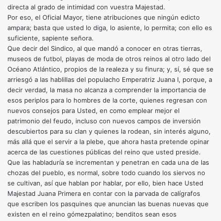
directa al grado de intimidad con vuestra Majestad.
Por eso, el Oficial Mayor, tiene atribuciones que ningún edicto
ampara; basta que usted lo diga, lo asiente, lo permita; con ello es
suficiente, sapiente señora.
Que decir del Sindico, al que mandó a conocer en otras tierras,
museos de futbol, playas de moda de otros reinos al otro lado del
Océano Atlántico, propios de la realeza y su finura; y, sí, sé que se
arriesgó a las hablillas del populacho Emperatriz Juana I, porque, a
decir verdad, la masa no alcanza a comprender la importancia de
esos periplos para lo hombres de la corte, quienes regresan con
nuevos consejos para Usted, en como emplear mejor el
patrimonio del feudo, incluso con nuevos campos de inversión
descubiertos para su clan y quienes la rodean, sin interés alguno,
más allá que el servir a la plebe, que ahora hasta pretende opinar
acerca de las cuestiones públicas del reino que usted preside.
Que las habladuría se incrementan y penetran en cada una de las
chozas del pueblo, es normal, sobre todo cuando los siervos no
se cultivan, así que hablan por hablar, por ello, bien hace Usted
Majestad Juana Primera en contar con la parvada de calígrafos
que escriben los pasquines que anuncian las buenas nuevas que
existen en el reino gómezpalatino; benditos sean esos