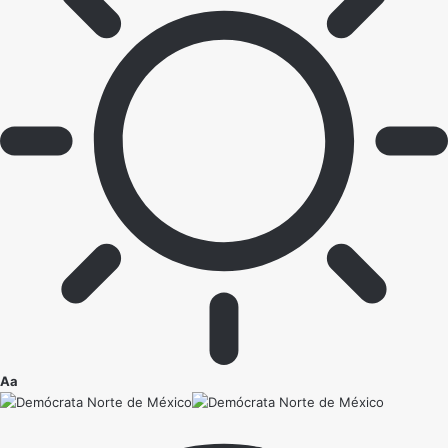
Ajustador
Aa
de
fuente