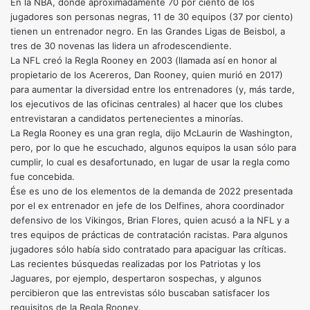
En la NBA, donde aproximadamente 70 por ciento de los
jugadores son personas negras, 11 de 30 equipos (37 por ciento)
tienen un entrenador negro. En las Grandes Ligas de Beisbol, a
tres de 30 novenas las lidera un afrodescendiente.
La NFL creó la Regla Rooney en 2003 (llamada así en honor al
propietario de los Acereros, Dan Rooney, quien murió en 2017)
para aumentar la diversidad entre los entrenadores (y, más tarde,
los ejecutivos de las oficinas centrales) al hacer que los clubes
entrevistaran a candidatos pertenecientes a minorías.
La Regla Rooney es una gran regla, dijo McLaurin de Washington,
pero, por lo que he escuchado, algunos equipos la usan sólo para
cumplir, lo cual es desafortunado, en lugar de usar la regla como
fue concebida.
Ése es uno de los elementos de la demanda de 2022 presentada
por el ex entrenador en jefe de los Delfines, ahora coordinador
defensivo de los Vikingos, Brian Flores, quien acusó a la NFL y a
tres equipos de prácticas de contratación racistas. Para algunos
jugadores sólo había sido contratado para apaciguar las críticas.
Las recientes búsquedas realizadas por los Patriotas y los
Jaguares, por ejemplo, despertaron sospechas, y algunos
percibieron que las entrevistas sólo buscaban satisfacer los
requisitos de la Regla Rooney.