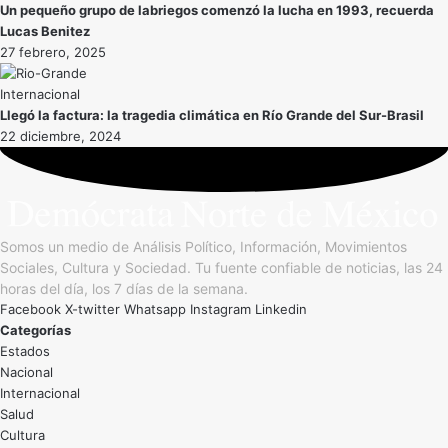
Un pequeño grupo de labriegos comenzó la lucha en 1993, recuerda
Lucas Benitez
27 febrero, 2025
Internacional
Llegó la factura: la tragedia climática en Río Grande del Sur-Brasil
22 diciembre, 2024
Somos un medio de Análisis Político, Información, Movimientos
Sociales, Cultura y Sociedad. Tu fuente confiable de noticias, las 24
horas del día, los 7 días de la semana.
Facebook
X-twitter
Whatsapp
Instagram
Linkedin
Categorías
Estados
Nacional
Internacional
Salud
Cultura