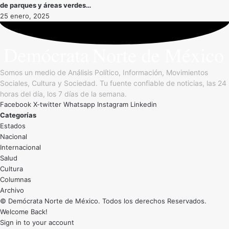
de parques y áreas verdes…
25 enero, 2025
Somos un medio de Análisis Político, Información, Movimientos
Sociales, Cultura y Sociedad. Tu fuente confiable de noticias, las 24
horas del día, los 7 días de la semana.
Facebook
X-twitter
Whatsapp
Instagram
Linkedin
Categorías
Estados
Nacional
Internacional
Salud
Cultura
Archivo
© Demócrata Norte de México. Todos los derechos Reservados.
Welcome Back!
Sign in to your account