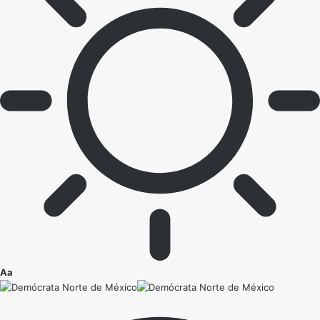
Ajustador
Aa
de
fuente