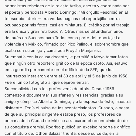
normalistas rebeldes de la revista Arriba, escrita y coordinada por
el poeta y periodista Alberto Domingo. “Mi orgullo –escribió en El
telescopio interior– era ver las páginas del reportajillo central
ocupado por mis fotos, casi en miniatura. El crédito por mi trabajo
era la única y gran retribución”. Otras más se difundieron años
después en Sucesos para Todos como parte del reportaje La
violencia en México, firmado por Pico Palino, el sobrenombre que
usaba con su amigo y camarada Froylán Manjarrez.
Su empatía con la causa docente, le permitió a Moya tomar fotos
que ningún otro reportero gráfico de la época captó. Así, estuvo
en la guardia permanente en el edificio de la SEP, que los
insurrectos instalaron entre el 30 de abril y el 5 de junio de 1958.
Fue el único fotógrafo al que dejaron entrar.
Su complicidad con los profes venía de atrás. Desde 1956
comenzó a documentar sus afanes y resistencias, gracias a su
amigo y cómplice Alberto Domingo, y a la esposa de éste, maestra
disidente. Tenía el pulso de los acontecimientos. Cuando, a pesar
de que su principal dirigente estaba preso, los profesores de
primaria de la Ciudad de México arrancaron el reconocimiento de
su conquista gremial, Rodrigo publicó un excelso reportaje gráfico
con el título de: Othón Salazar triunfa, desde su celda, en la