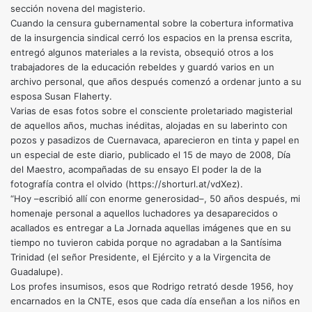
sección novena del ­magisterio.
Cuando la censura gubernamental sobre la cobertura informativa
de la insurgencia sindical cerró los espacios en la prensa escrita,
entregó algunos materiales a la revista, obsequió otros a los
trabajadores de la educación rebeldes y guardó varios en un
archivo personal, que años después comenzó a ordenar junto a su
esposa Susan Flaherty.
Varias de esas fotos sobre el consciente proletariado magisterial
de aquellos años, muchas inéditas, alojadas en su laberinto con
pozos y pasadizos de Cuernavaca, aparecieron en tinta y papel en
un especial de este diario, publicado el 15 de mayo de 2008, Día
del Maestro, acompañadas de su ensayo El poder la de la
fotografía contra el olvido (https://shorturl.at/vdXez).
“Hoy –escribió allí con enorme generosidad–, 50 años después, mi
homenaje personal a aquellos luchadores ya desaparecidos o
acallados es entregar a La Jornada aquellas imágenes que en su
tiempo no tuvieron cabida porque no agradaban a la Santísima
Trinidad (el señor Presidente, el Ejército y a la Virgencita de
Guadalupe).
Los profes insumisos, esos que Rodrigo retrató desde 1956, hoy
encarnados en la CNTE, esos que cada día enseñan a los niños en