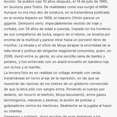
lección. Se publicó casi 10 años después, el 14 de julio de 1965,
en Sucesos para Todos. De realidades como esa surgió el MRM.
Aunque no era muy alto de estatura, en la instantánea publicada
en la revista Impacto en 1958, el maestro Othón parece un
gigante. Demostró serlo. Impecablemente vestido de traje y
corbata, con 34 años de edad a cuestas, trepado en los hombros
de sus compañeros de lucha, seguro de sí mismo, se levanta por
encima de la multitud y parece mirar hacia un porvenir lleno de
triunfos. La mirada y el oficio de Moya atrapan la enormidad de la
talla moral y política del dirigente magisterial comunista, quien, en
2008, murió entre su gente, en una sencilla cama de bambú y
petates, y fue enterrado con un ataúd envuelto en bandera roja
con la hoz y el martillo.
La tercera foto es en realidad un collage armado con varias
instantáneas en torno al eje de la represión, en las que se
muestran las razones de los toletes de un gobierno convencido
de que la letra sólo con sangre entra. Poniendo el cuerpo por
delante, sin recurrir al telefoto, Moya documentó, entre gases
lacrimógenos, macanas y piedras, la acción de policías y
golpeadores contra los mentores. Realmente se la jugaba al hacer
su chamba.
Generoso y solidario, donó muchas de esas imágenes a los