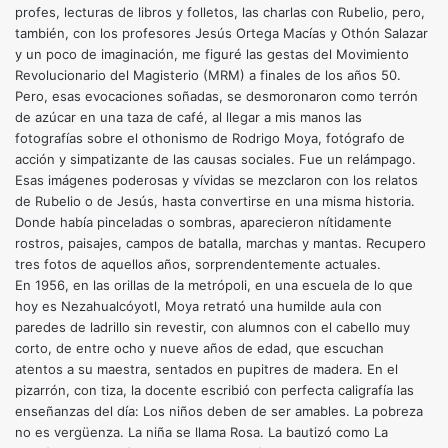
profes, lecturas de libros y folletos, las charlas con Rubelio, pero,
también, con los profesores Jesús Ortega Macías y Othón Salazar
y un poco de imaginación, me figuré las gestas del Movimiento
Revolucionario del Magisterio (MRM) a finales de los años 50.
Pero, esas evocaciones soñadas, se des­moronaron como terrón
de azúcar en una taza de café, al llegar a mis manos las
fotografías sobre el othonismo de Rodrigo Moya, fotógrafo de
acción y simpatizante de las causas sociales. Fue un relámpago.
Esas imágenes poderosas y vívidas se mezclaron con los relatos
de Rubelio o de Jesús, hasta convertirse en una misma historia.
Donde había pinceladas o sombras, aparecieron nítidamente
rostros, paisajes, campos de batalla, marchas y mantas. Recupero
tres fotos de aquellos años, sorprendentemente actuales.
En 1956, en las orillas de la metrópoli, en una escuela de lo que
hoy es Nezahualcóyotl, Moya retrató una humilde aula con
paredes de ladrillo sin revestir, con alumnos con el cabello muy
corto, de entre ocho y nueve años de edad, que escuchan
atentos a su maestra, sentados en pupitres de madera. En el
pizarrón, con tiza, la docente escribió con perfecta caligrafía las
enseñanzas del día: Los niños deben de ser amables. La pobreza
no es vergüenza. La niña se llama Rosa. La bautizó como La