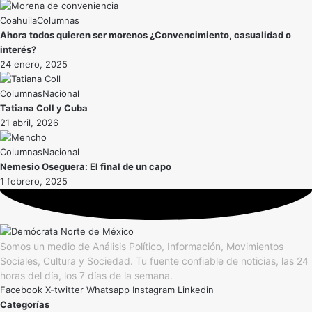
Coahuila
Ahora todos quieren ser morenos ¿Convencimiento, casualidad o
interés?
24 enero, 2025
Nacional
Tatiana Coll y Cuba
21 abril, 2026
Nacional
Nemesio Oseguera: El final de un capo
1 febrero, 2025
Somos un medio de Análisis Político, Información, Movimientos
Sociales, Cultura y Sociedad. Tu fuente confiable de noticias, las 24
horas del día, los 7 días de la semana.
Facebook
X-twitter
Whatsapp
Instagram
Linkedin
Categorías