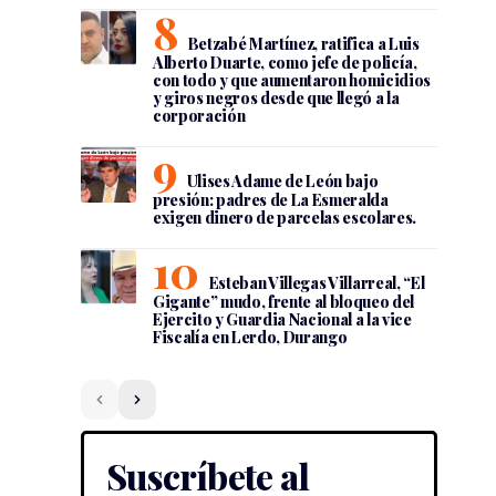
Betzabé Martínez, ratifica a Luis
Alberto Duarte, como jefe de policía,
con todo y que aumentaron homicidios
y giros negros desde que llegó a la
corporación
Ulises Adame de León bajo
presión: padres de La Esmeralda
exigen dinero de parcelas escolares.
Esteban Villegas Villarreal, “El
Gigante” mudo, frente al bloqueo del
Ejercito y Guardia Nacional a la vice
Fiscalía en Lerdo, Durango
Suscríbete al