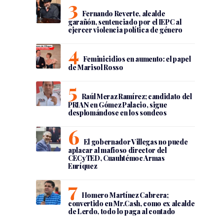
Fernando Reverte, alcalde
garañón, sentenciado por el IEPC al
ejercer violencia política de género
Feminicidios en aumento: el papel
de Marisol Rosso
Raúl Meraz Ramírez; candidato del
PRIAN en Gómez Palacio, sigue
desplomándose en los sondeos
El gobernador Villegas no puede
aplacar al mafioso director del
CECyTED, Cuauhtémoc Armas
Enríquez
Homero Martínez Cabrera;
convertido en Mr.Cash, como ex alcalde
de Lerdo, todo lo paga al contado