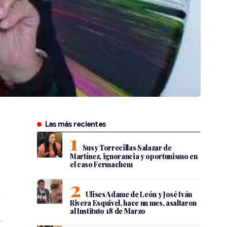
Las más recientes
Susy Torrecillas Salazar de
Martínez, ignorancia y oportunismo en
el caso Fermachem
Ulises Adame de León y José Iván
Rivera Esquivel, hace un mes, asaltaron
al Instituto 18 de Marzo