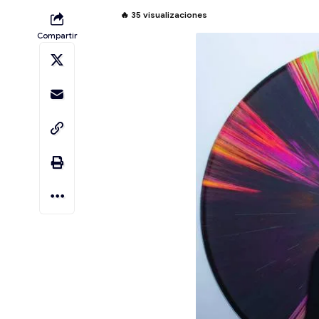
🔥
35
visualizaciones
Compartir