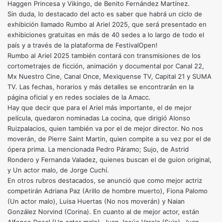
Haggen Princesa y Vikingo, de Benito Fernández Martínez.
Sin duda, lo destacado del acto es saber que habrá un ciclo de
exhibición llamado Rumbo al Ariel 2025, que será presentado en
exhibiciones gratuitas en más de 40 sedes a lo largo de todo el
país y a través de la plataforma de FestivalOpen!
Rumbo al Ariel 2025 también contará con transmisiones de los
cortometrajes de ficción, animación y documental por Canal 22,
Mx Nuestro Cine, Canal Once, Mexiquense TV, Capital 21 y SUMA
TV. Las fechas, horarios y más detalles se encontrarán en la
página oficial y en redes sociales de la Amacc.
Hay que decir que para el Ariel más importante, el de mejor
película, quedaron nominadas La cocina, que dirigió Alonso
Ruizpalacios, quien también va por el de mejor director. No nos
moverán, de Pierre Saint Martin, quien compite a su vez por el de
ópera prima. La mencionada Pedro Páramo; Sujo, de Astrid
Rondero y Fernanda Valadez, quienes buscan el de guion original,
y Un actor malo, de Jorge Cuchí.
En otros rubros destacados, se anunció que como mejor actriz
competirán Adriana Paz (Arillo de hombre muerto), Fiona Palomo
(Un actor malo), Luisa Huertas (No nos moverán) y Naian
González Norvind (Corina). En cuanto al de mejor actor, están