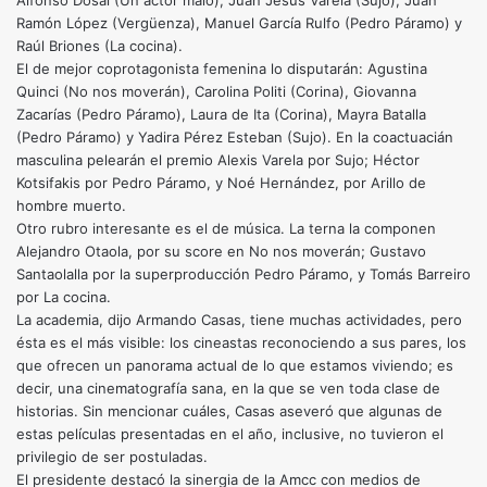
Alfonso Dosal (Un actor malo), Juan Jesús Varela (Sujo), Juan
Ramón López (Vergüenza), Manuel García Rulfo (Pedro Páramo) y
Raúl Briones (La cocina).
El de mejor coprotagonista femenina lo disputarán: Agustina
Quinci (No nos moverán), Carolina Politi (Corina), Giovanna
Zacarías (Pedro Páramo), Laura de Ita (Corina), Mayra Batalla
(Pedro Páramo) y Yadira Pérez Esteban (Sujo). En la coactuacián
masculina pelearán el premio Alexis Varela por Sujo; Héctor
Kotsifakis por Pedro Páramo, y Noé Hernández, por Arillo de
hombre muerto.
Otro rubro interesante es el de música. La terna la componen
Alejandro Otaola, por su score en No nos moverán; Gustavo
Santaolalla por la superproducción Pedro Páramo, y Tomás Barreiro
por La cocina.
La academia, dijo Armando Casas, tiene muchas actividades, pero
ésta es el más visible: los cineastas reconociendo a sus pares, los
que ofrecen un panorama actual de lo que estamos viviendo; es
decir, una cinematografía sana, en la que se ven toda clase de
historias. Sin mencionar cuáles, Casas aseveró que algunas de
estas películas presentadas en el año, inclusive, no tuvieron el
privilegio de ser postuladas.
El presidente destacó la sinergia de la Amcc con medios de