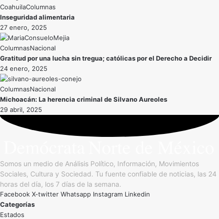
Coahuila
Inseguridad alimentaria
27 enero, 2025
Nacional
Gratitud por una lucha sin tregua; católicas por el Derecho a Decidir
24 enero, 2025
Nacional
Michoacán: La herencia criminal de Silvano Aureoles
29 abril, 2025
Somos un medio de Análisis Político, Información, Movimientos
Sociales, Cultura y Sociedad. Tu fuente confiable de noticias, las 24
horas del día, los 7 días de la semana.
Facebook
X-twitter
Whatsapp
Instagram
Linkedin
Categorías
Estados