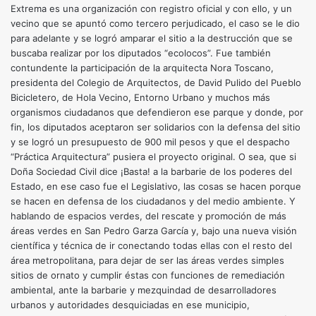
Extrema es una organización con registro oficial y con ello, y un
vecino que se apuntó como tercero perjudicado, el caso se le dio
para adelante y se logró amparar el sitio a la destrucción que se
buscaba realizar por los diputados “
ecolocos
”. Fue también
contundente la participación de la arquitecta Nora Toscano,
presidenta del Colegio de Arquitectos, de David Pulido del Pueblo
Bicicletero
, de Hola Vecino, Entorno Urbano y muchos más
organismos ciudadanos que defendieron ese parque y donde, por
fin, los diputados aceptaron ser solidarios con la defensa del sitio
y se logró un presupuesto de 900 mil pesos y que el despacho
“Práctica Arquitectura” pusiera el proyecto original. O sea, que si
Doña Sociedad Civil dice ¡Basta! a la barbarie de los poderes del
Estado, en ese caso fue el Legislativo, las cosas se hacen porque
se hacen en defensa de los ciudadanos y del medio ambiente. Y
hablando de espacios verdes, del rescate y promoción de más
áreas verdes en San Pedro Garza García y, bajo una nueva visión
científica y técnica de ir conectando todas ellas con el resto del
área metropolitana, para dejar de ser las áreas verdes simples
sitios de ornato y cumplir éstas con funciones de remediación
ambiental, ante la barbarie y mezquindad de desarrolladores
urbanos y autoridades desquiciadas en ese municipio,