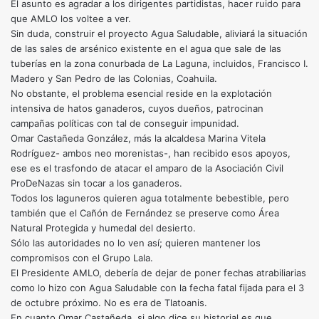
El asunto es agradar a los dirigentes partidistas, hacer ruido para
que AMLO los voltee a ver.
Sin duda, construir el proyecto Agua Saludable, aliviará la situación
de las sales de arsénico existente en el agua que sale de las
tuberías en la zona conurbada de La Laguna, incluidos, Francisco I.
Madero y San Pedro de las Colonias, Coahuila.
No obstante, el problema esencial reside en la explotación
intensiva de hatos ganaderos, cuyos dueños, patrocinan
campañas políticas con tal de conseguir impunidad.
Omar Castañeda González, más la alcaldesa Marina Vitela
Rodríguez- ambos neo morenistas-, han recibido esos apoyos,
ese es el trasfondo de atacar el amparo de la Asociación Civil
ProDeNazas sin tocar a los ganaderos.
Todos los laguneros quieren agua totalmente bebestible, pero
también que el Cañón de Fernández se preserve como Área
Natural Protegida y humedal del desierto.
Sólo las autoridades no lo ven así; quieren mantener los
compromisos con el Grupo Lala.
El Presidente AMLO, debería de dejar de poner fechas atrabiliarias
como lo hizo con Agua Saludable con la fecha fatal fijada para el 3
de octubre próximo. No es era de Tlatoanis.
En cuanto Omar Castañeda, si algo dice su historial es que