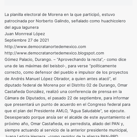
La planilla electoral de Morena en la que participó, estuvo
patrocinada por Norberto Galindo, señalado como huachicolero
del agua lagunera
Juan Monrreal López
Septiembre 27 de 2021
http://www.democratanortedemexico.com
http://www.democratanortedemexico.blogspot.com
Gómez Palacio, Durango. – “Aprovechando la recta”,- como dice
una de las máximas del beisbol-, para verse “políticamente
correcto, como defensor del pueblo e impulsor de los proyectos
de Andrés Manuel López Obrador, a quien antes atacó”, el
diputado federal de Morena por el Distrito 02 de Durango, Omar
Castañeda González, realizó una conferencia de prensa en la
Cámara de Diputados, el pasado 22 de septiembre, para informar
que presentará un punto de acuerdo en el Congreso federal para
que el plan del Presidente AMLO, “Agua Saludable”, se ejecute.
Desesperado porque ansía ser el alcalde de este ayuntamiento el
próximo año, Omar Castañeda, ex perredista, aliado del PAN y,
siempre actuando al servicio de la anterior presidente municipal,
Juana Leticia Herrera, -como regidor de la alianza PAN-PRD,