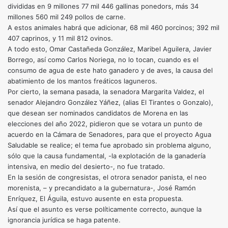
divididas en 9 millones 77 mil 446 gallinas ponedors, más 34
millones 560 mil 249 pollos de carne.
A estos animales habrá que adicionar, 68 mil 460 porcinos; 392 mil
407 caprinos, y 11 mil 812 ovinos.
A todo esto, Omar Castañeda González, Maribel Aguilera, Javier
Borrego, así como Carlos Noriega, no lo tocan, cuando es el
consumo de agua de este hato ganadero y de aves, la causa del
abatimiento de los mantos freáticos laguneros.
Por cierto, la semana pasada, la senadora Margarita Valdez, el
senador Alejandro González Yáñez, (alias El Tirantes o Gonzalo),
que desean ser nominados candidatos de Morena en las
elecciones del año 2022, pidieron que se votara un punto de
acuerdo en la Cámara de Senadores, para que el proyecto Agua
Saludable se realice; el tema fue aprobado sin problema alguno,
sólo que la causa fundamental, -la explotación de la ganadería
intensiva, en medio del desierto-, no fue tratado.
En la sesión de congresistas, el otrora senador panista, el neo
morenista, – y precandidato a la gubernatura-, José Ramón
Enríquez, El Águila, estuvo ausente en esta propuesta.
Así que el asunto es verse políticamente correcto, aunque la
ignorancia jurídica se haga patente.