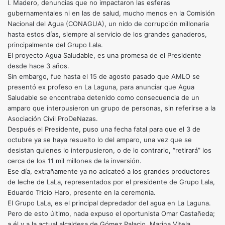
I. Madero, denuncias que no impactaron las esferas
gubernamentales ni en las de salud, mucho menos en la Comisión
Nacional del Agua (CONAGUA), un nido de corrupción millonaria
hasta estos días, siempre al servicio de los grandes ganaderos,
principalmente del Grupo Lala.
El proyecto Agua Saludable, es una promesa de el Presidente
desde hace 3 años.
Sin embargo, fue hasta el 15 de agosto pasado que AMLO se
presentó ex profeso en La Laguna, para anunciar que Agua
Saludable se encontraba detenido como consecuencia de un
amparo que interpusieron un grupo de personas, sin referirse a la
Asociación Civil ProDeNazas.
Después el Presidente, puso una fecha fatal para que el 3 de
octubre ya se haya resuelto lo del amparo, una vez que se
desistan quienes lo interpusieron, o de lo contrario, “retirará” los
cerca de los 11 mil millones de la inversión.
Ese día, extrañamente ya no acicateó a los grandes productores
de leche de LaLa, representados por el presidente de Grupo Lala,
Eduardo Tricio Haro, presente en la ceremonia.
El Grupo LaLa, es el principal depredador del agua en La Laguna.
Pero de esto último, nada expuso el oportunista Omar Castañeda;
a él y a la actual alcaldesa de Gómez Palacio, Marina Vitela