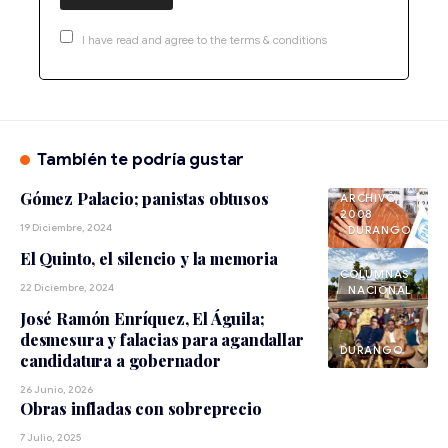
I have read and agree to the terms & conditions
También te podría gustar
Gómez Palacio; panistas obtusos
ARCHIVO
2008
19 Diciembre, 2024
DURANGO
El Quinto, el silencio y la memoria
22 Diciembre, 2024
NACIONAL
José Ramón Enríquez, El Águila;
desmesura y falacias para agandallar
DURANGO
candidatura a gobernador
26 Junio, 2026
Obras infladas con sobreprecio
7 Julio, 2025