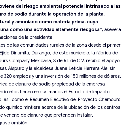
roviene del riesgo ambiental potencial intrínseco a las
ro de sodio durante la operación de la planta,
atural y amoniaco como materia prima, cuya
guna como una actividad altamente riesgosa”,
asevera
aciones de la presidenta.
es de las comunidades rurales de la zona desde el primer
 Ejido Dinamita, Durango, de este municipio, la fábrica de
urs Company Mexicana, S de RL de C.V. recibió el apoyo
s Aispuro y la alcaldesa Juana Leticia Herrera Ale, sin
 320 empleos y una inversión de 150 millones de dólares,
rica de cianuro de sodio propiedad de la empresa
ndo ellos tienen en sus manos el Estudio de Impacto
smo, así como el Resumen Ejecutivo del Proyecto Chemours
io químico mintiera acerca de la ubicación de los centros
e veneno de cianuro que pretenden instalar,
grave omisión.