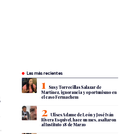
Las más recientes
Susy Torrecillas Salazar de
Martínez, ignorancia y oportunismo en
s
el caso Fermachem
Ulises Adame de León y José Iván
Rivera Esquivel, hace un mes, asaltaron
al Instituto 18 de Marzo