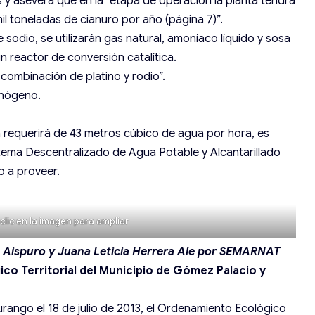
 y asevera que en la “etapa de operación la planta tendrá
l toneladas de cianuro por año (página 7)”.
 sodio, se utilizarán gas natural, amoníaco líquido y sosa
n reactor de conversión catalítica.
 combinación de platino y rodio”.
inógeno.
ta requerirá de 43 metros cúbico de agua por hora, es
 Sistema Descentralizado de Agua Potable y Alcantarillado
 a proveer.
clic en la imagen para ampliar
Aispuro y Juana Leticia Herrera Ale por SEMARNAT
o Territorial del Municipio de Gómez Palacio y
urango el 18 de julio de 2013, el Ordenamiento Ecológico