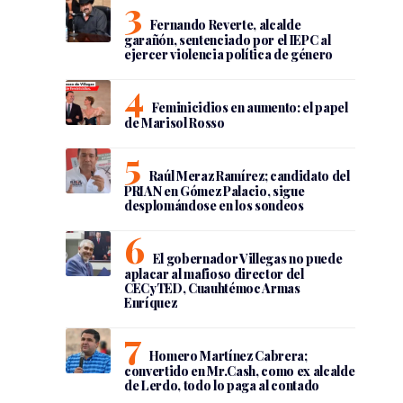
Fernando Reverte, alcalde
garañón, sentenciado por el IEPC al
ejercer violencia política de género
Feminicidios en aumento: el papel
de Marisol Rosso
Raúl Meraz Ramírez; candidato del
PRIAN en Gómez Palacio, sigue
desplomándose en los sondeos
El gobernador Villegas no puede
aplacar al mafioso director del
CECyTED, Cuauhtémoc Armas
Enríquez
Homero Martínez Cabrera;
convertido en Mr.Cash, como ex alcalde
de Lerdo, todo lo paga al contado