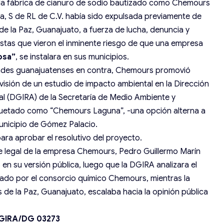
 la fábrica de cianuro de sodio bautizado como Chemours
S de RL de C.V. había sido expulsada previamente de
de la Paz, Guanajuato, a fuerza de lucha, denuncia y
stas que vieron el inminente riesgo de que una empresa
osa”
, se instalara en sus municipios.
udades guanajuatenses en contra, Chemours promovió
evisión de un estudio de impacto ambiental en la Dirección
l (DGIRA) de la Secretaría de Medio Ambiente y
uetado como “Chemours Laguna”, -una opción alterna a
unicipio de Gómez Palacio.
ara aprobar el resolutivo del proyecto.
te legal de la empresa Chemours, Pedro Guillermo Marín
 en su versión pública, luego que la DGIRA analizara el
ado por el consorcio químico Chemours, mientras la
s de la Paz, Guanajuato, escalaba hacia la opinión pública
DGIRA/DG 03273