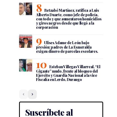
Betzabé Martínez, ratifica a Luis
Alberto Duarte, como jefe de policía,
con todo y que aumentaron homicidios
y giros negros desde que llegó a la
corporación
Ulises Adame de León bajo
presión: padres de La Esmeralda
exigen dinero de parcelas escolares.
Esteban Villegas Villarreal, “El
Gigante” mudo, frente al bloqueo del
Ejercito y Guardia Nacional a la vice
Fiscalía en Lerdo, Durango
Suscríbete al