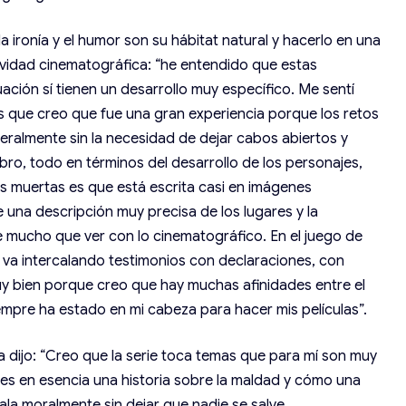
 la ironía y el humor son su hábitat natural y hacerlo en una
tividad cinematográfica: “he entendido que estas
nuación sí tienen un desarrollo muy específico. Me sentí
 es que creo que fue una gran experiencia porque los retos
teralmente sin la necesidad de dejar cabos abiertos y
bro, todo en términos del desarrollo de los personajes,
as muertas es que está escrita casi en imágenes
 una descripción muy precisa de los lugares y la
e mucho que ver con lo cinematográfico. En el juego de
 va intercalando testimonios con declaraciones, con
muy bien porque creo que hay muchas afinidades entre el
iempre ha estado en mi cabeza para hacer mis películas”.
a dijo: “Creo que la serie toca temas que para mí son muy
e es en esencia una historia sobre la maldad y cómo una
ala moralmente sin dejar que nadie se salve.