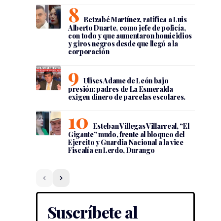
Betzabé Martínez, ratifica a Luis
Alberto Duarte, como jefe de policía,
con todo y que aumentaron homicidios
y giros negros desde que llegó a la
corporación
Ulises Adame de León bajo
presión: padres de La Esmeralda
exigen dinero de parcelas escolares.
Esteban Villegas Villarreal, “El
Gigante” mudo, frente al bloqueo del
Ejercito y Guardia Nacional a la vice
Fiscalía en Lerdo, Durango
Suscríbete al