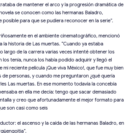
 trataba de mantener el arco y la progresión dramática de
la novela se conocen como las hermanas Baladro,
te posible para que se pudiera reconocer en la serie”.
cariñosamente en el ambiente cinematográfico, mencionó
a la historia de Las muertas. “Cuando ya estaba
lo largo de la carrera varias veces intenté obtener los
los tenía, nunca los había podido adquirir y llegó el
mi reciente película ¡Que viva México!, que fue muy bien
ones de personas, y cuando me preguntaron ¿qué quería
irles Las muertas. En ese momento todavía la concebía
pensaba en ella me decía: tengo que sacar demasiado
pantalla y creo que afortunadamente el mejor formato para
 que son casi como seis
nductor: el ascenso y la caída de las hermanas Baladro, en
rgüengoitia”.