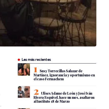
Las más recientes
Susy Torrecillas Salazar de
Martínez, ignorancia y oportunismo en
el caso Fermachem
Ulises Adame de León y José Iván
Rivera Esquivel, hace un mes, asaltaron
al Instituto 18 de Marzo