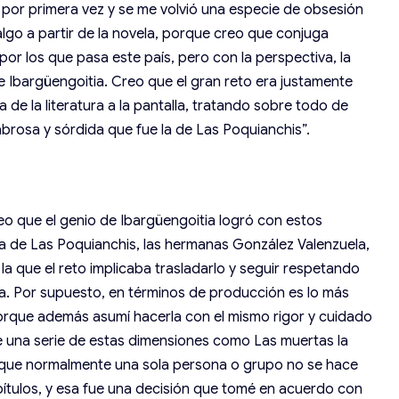
por primera vez y se me volvió una especie de obsesión
algo a partir de la novela, porque creo que conjuga
or los que pasa este país, pero con la perspectiva, la
rge Ibargüengoitia. Creo que el gran reto era justamente
 de la literatura a la pantalla, tratando sobre todo de
abrosa y sórdida que fue la de Las Poquianchis”.
creo que el genio de Ibargüengoitia logró con estos
ria de Las Poquianchis, las hermanas González Valenzuela,
 la que el reto implicaba trasladarlo y seguir respetando
a. Por supuesto, en términos de producción es lo más
orque además asumí hacerla con el mismo rigor y cuidado
ue una serie de estas dimensiones como Las muertas la
porque normalmente una sola persona o grupo no se hace
pítulos, y esa fue una decisión que tomé en acuerdo con