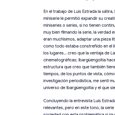
En el trabajo de Luis Estrada la sátira,
miniserie le permitió expandir su crea
miniseries o series, si no tienen conti
muy bien filmando la serie, la verdad
eran muchísimos, adaptar una pieza li
como todo estaba constreñido en el li
los lugares… creo que la ventaja de L
cinematográficas; Ibargüengoitia hace
estructura que creo que también tien
tiempos, de los puntos de vista, cómo
investigación periodística, me sentí 
universo de Ibargüengoitia y el que s
Concluyendo la entrevista Luis Estrad
relevantes, pero en este tono, la seri
sociedad con esta problemática si igu