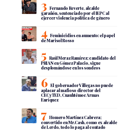
Fernando Reverte, alcalde
garañón, sentenciado por el IEPC al
ejercer violencia política de género
Feminicidios en aumento: el papel
de Marisol Rosso
Raúl Meraz Ramírez; candidato del
PRIAN en Gómez Palacio, sigue
desplomándose en los sondeos
El gobernador Villegas no puede
aplacar al mafioso director del
CECyTED, Cuauhtémoc Armas
Enríquez
Homero Martínez Cabrera;
convertido en Mr.Cash, como ex alcalde
de Lerdo, todo lo paga al contado